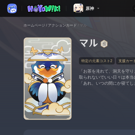
原神
ホームページ
/
アクションカード
/
マル
マル
特定の元素コスト2
支援カー
「お茶を滝れて、洞天を守り
取られないでいい日々は本当
「あれ、いつの間にか寝てし