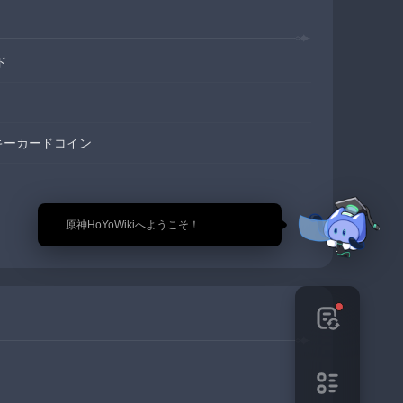
ド
ッキーカードコイン
🎉 原神HoYoWikiへようこそ！