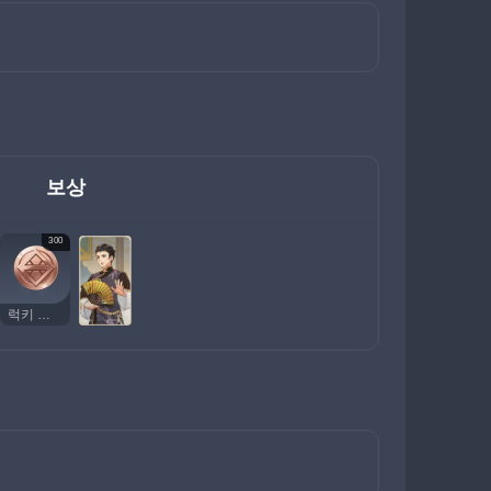
보상
300
럭키 코인