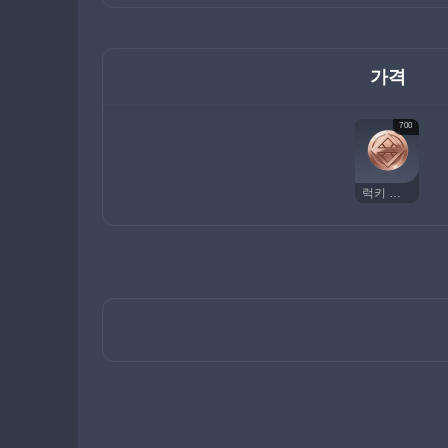
가격
700
럭키 코인