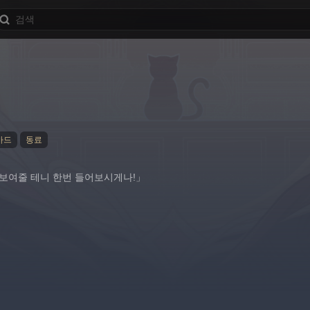
카드
동료
 보여줄 테니 한번 들어보시게나!」