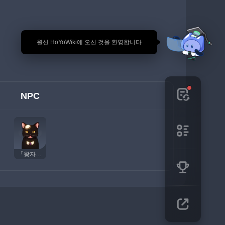
🎉 원신 HoYoWiki에 오신 것을 환영합니다
NPC
「왕자님」