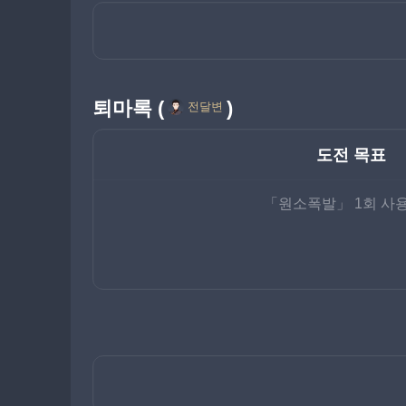
퇴마록 (
)
전달변
도전 목표
「원소폭발」 1회 사