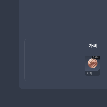
가격
1,400
럭키 코인