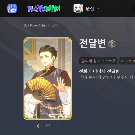
원신
홈
/
행동 카드
/
전달변
전달변
임의의 원소 코스트 2
서포트 
전화에 이어서·전달변
「내 본연의 강담이 무엇인지
2/2