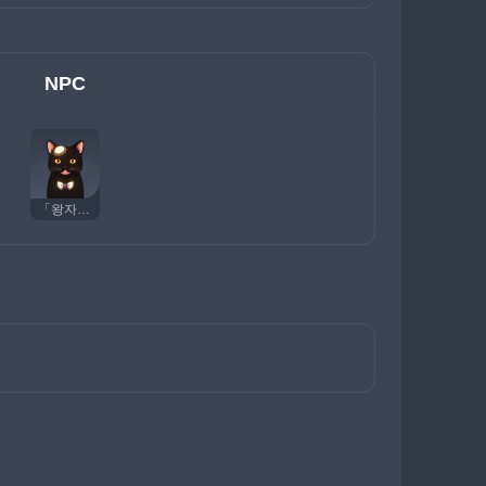
NPC
「왕자님」