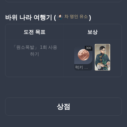
바위 나라 여행기 (
)
차 명인 유소
도전 목표
보상
「원소폭발」 1회 사용
300
하기
럭키 코인
상점