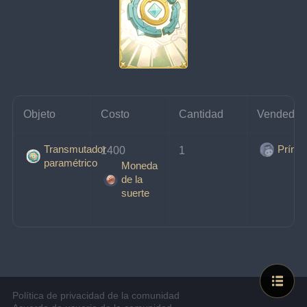
Objeto
Costo
Cantidad
Vendedor
Transmutador
Prínci
1400 
1
paramétrico
Moneda
de la
suerte
Política de privacidad de la comunidad