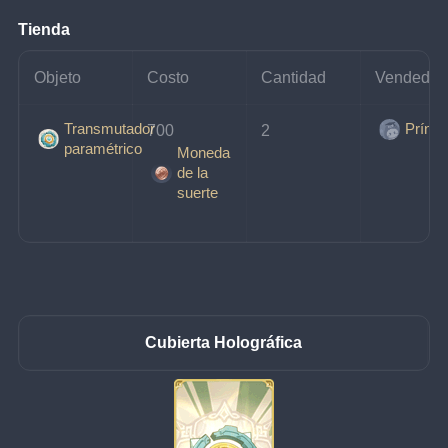
Tienda
Objeto
Costo
Cantidad
Vendedor
Transmutador
Prínci
700 
2
paramétrico
Moneda
de la
suerte
Cubierta Holográfica