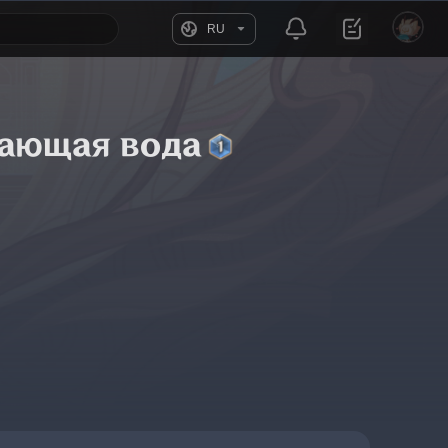
RU
вающая вода