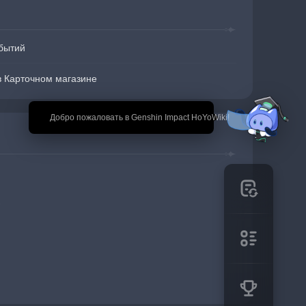
бытий
в Карточном магазине
🎉 Добро пожаловать в Genshin Impact HoYoWiki!
.