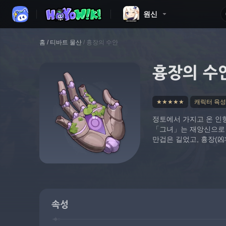
원신
홈
/
티바트 물산
/
흉장의 수안
흉장의 수
★★★★★
캐릭터 육성
정토에서 가지고 온 인형
「그녀」는 재앙신으로 변
만겁은 길었고, 흉장(凶
속성