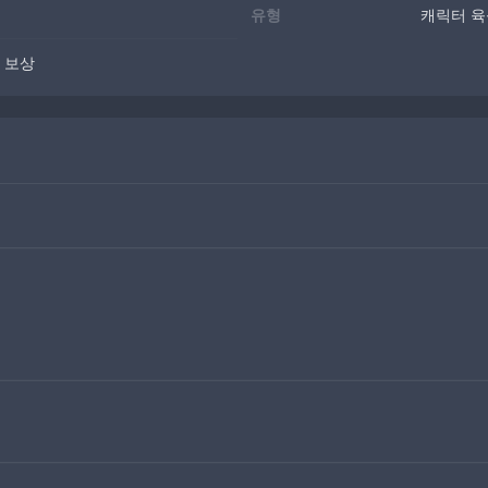
유형
캐릭터 육
전 보상