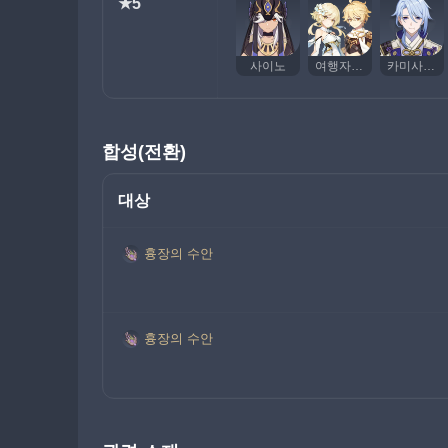
★5
사이노
여행자(풀)
카미사토 아야토
합성(전환)
대상
흉장의 수안
흉장의 수안