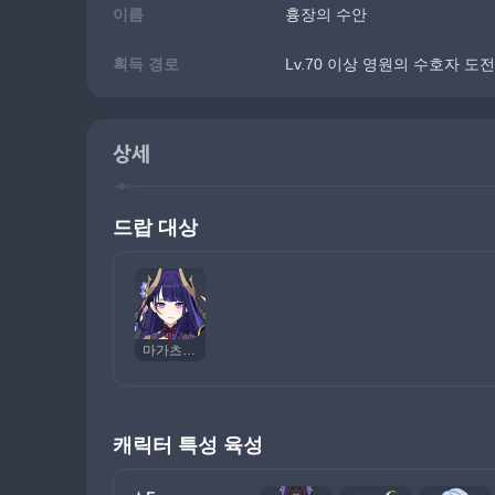
이름
흉장의 수안
획득 경로
Lv.70 이상 영원의 수호자 도
상세
드랍 대상
마가츠 미타케 나루카미노 미코토
캐릭터 특성 육성