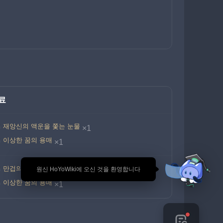
료
재앙신의 액운을 쫓는 눈물
×1
이상한 꿈의 용매
×1
만겁의 진의
🎉 원신 HoYoWiki에 오신 것을 환영합니다
×1
이상한 꿈의 용매
×1