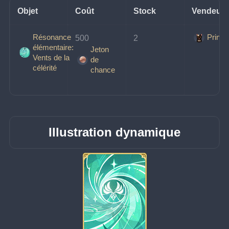
Objet
Coût
Stock
Vendeur
Résonance
Prince
500 
2
élémentaire:
Jeton
Vents de la
de
célérité
chance
Illustration dynamique