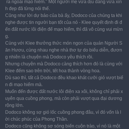
 ra ngoài mạo hiểm." Một người mẹ vừa dịu dàng vừa xin
h đẹp đã từng nói thế.
Cũng như lời dự báo của bà ấy, Dodoco của chúng ta khi 
nghe được tin người bạn tốt của nó - Klee quyết định đi đ
ến đất nước lôi điện để mạo hiểm, thì đã vô cùng vui mừn
g.
Cùng với Klee thưởng thức món ngon của quán Người S
ăn Hươu, cùng nhau nghe nhà thơ tự do biểu diễn, đươn
g nhiên là chuyện mà Dodoco yêu thích rồi.
Nhưng chuyện mà Dodoco càng thích hơn đó là cùng với 
Klee đếm sao trên trời, tết hoa thành vòng hoa.
Dù sao thì, tất cả Dodoco đều khao khát cưỡi gió vượt biể
n đi mạo hiểm mà.
Muốn đến được đất nước lôi điện xa xôi, không chỉ phải x
uyên qua cuồng phong, mà còn phải vượt qua đại dương 
rộng lớn.
Dodoco không sợ gió lốc cuồng phong đâu, vì đó vốn là l
ời chúc phúc của Phong Thần.
Dodoco cũng không sợ sóng biển cuộn trào, vì nó là một 