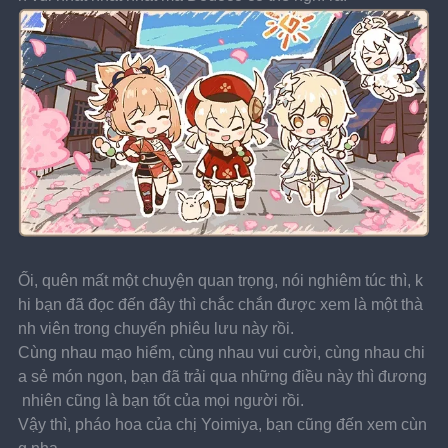
Ối, quên mất một chuyện quan trọng, nói nghiêm túc thì, k
hi bạn đã đọc đến đây thì chắc chắn được xem là một thà
nh viên trong chuyến phiêu lưu này rồi.
Cùng nhau mạo hiểm, cùng nhau vui cười, cùng nhau chi
a sẻ món ngon, bạn đã trải qua những điều này thì đương
 nhiên cũng là bạn tốt của mọi người rồi.
Vậy thì, pháo hoa của chị Yoimiya, bạn cũng đến xem cùn