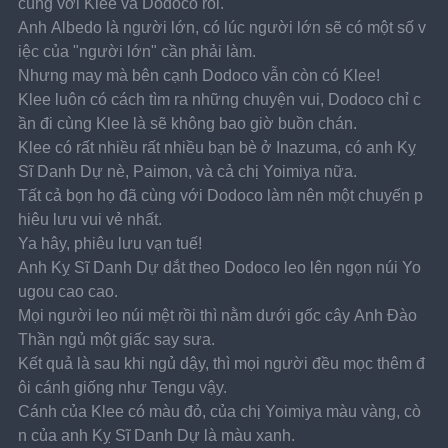
cùng với Klee và Dodoco rồi.
Anh Albedo là người lớn, có lúc người lớn sẽ có một số v
iệc của "người lớn" cần phải làm.
Nhưng may mà bên cạnh Dodoco vẫn còn có Klee!
Klee luôn có cách tìm ra những chuyện vui, Dodoco chỉ c
ần đi cùng Klee là sẽ không bao giờ buồn chán.
Klee có rất nhiều rất nhiều bạn bè ở Inazuma, có anh Kỵ 
Sĩ Danh Dự nè, Paimon, và cả chị Yoimiya nữa.
Tất cả bọn họ đã cùng với Dodoco làm nên một chuyến p
hiêu lưu vui vẻ nhất.
Ya hây, phiêu lưu vạn tuế!
Anh Kỵ Sĩ Danh Dự dắt theo Dodoco leo lên ngọn núi Yo
ugou cao cao.
Mọi người leo núi mệt rồi thì nằm dưới gốc cây Anh Đào 
Thần ngủ một giấc say sưa.
Kết quả là sau khi ngủ dậy, thì mọi người đều mọc thêm đ
ôi cánh giống như Tengu vậy.
Cánh của Klee có màu đỏ, của chị Yoimiya màu vàng, cò
n của anh Kỵ Sĩ Danh Dự là màu xanh.