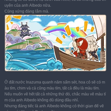
uyện của anh Albedo nữa.
Cũng xứng đáng lắm mà.
Ở đất nước Inazuma quanh năm sấm sét, hoa cỏ sẽ có m
àu tím, chim và cá cũng màu tím, tất cả đều là màu tím.
Nếu muốn vẽ hết tất cả những thứ đó, chắc màu vẽ màu tí
m của anh Albedo không đủ dùng đâu nhỉ.
Nhưng đáng tiếc là anh Albedo không có thời gian để vẽ 