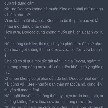
đứa trẻ dũng cảm.
Nhưng Dodoco không hề muốn Klee gặp phải những ngu
y hiểm như thế.
Vì nó là bạn tốt nhất của Klee, bạn bè thì phải bảo vệ lẫn 
nhau mới đúng phải không.
Hơn nữa, Dodoco cũng không muốn phải chia cách với K
lee.
Nếu không có Klee, thì mọi chuyến phiêu lưu đều sẽ như 
đóa hoa ngọt không thể nở được, vừa cô đơn vừa buồn t
ẻ.
Cho dù có đi qua mọi tấc đất trên lục địa Teyvat, ngâm mì
nh trong từng dòng nước, thì cũng đều không có ý nghĩa g
ì cả.
Cho nên không có gì phải đắn đo hết, Dodoco nhất định p
hải cùng với Klee - người bạn thân nhất của nó, cùng lên 
thuyền đi mạo hiểm!
Nếu ngồi thuyền thì không thể bay lượn tự do trong gió, m
à cũng không được thỏa sức bơi lội trong nước rồi,
Nhưng sẽ có được nụ cười của Klee, và cả những câu ch