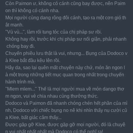
Còn Paimon ư, không có cánh cũng bay được, nên Paim
on thì không có cánh nha.
Mọi người cùng dang rộng đôi cánh, tạo ra một cơn gió th
ật mạnh.
"Vù vù...", làm rối tung tóc của chị pháp sư rồi.
Không hay rồi, trước khi chị pháp sư nổi giận, phải nhanh
 chóng bay đi.
Chuyến phiêu lưu thật là vui, nhưng... Bụng của Dodoco v
à Klee bắt đầu kêu lên rồi.
Hây da, sao lại quên mất chuyện này chứ, món ăn ngon l
à một trong những tiết mục quan trọng nhất trong chuyến 
hành trình mà.
"Mlem mlem..." Thế là mọi người mua về món dango thơ
m ngon, vui vẻ chia nhau cùng thưởng thức.
Dodoco và Paimon đã nhanh chóng chén hết phần của mì
nh, Dodoco với chiếc bụng no nê khi nhìn thấy nụ cười củ
a Klee, bất giác cảm thấy...
Được gặp gỡ Klee, được gặp gỡ mọi người, đó là chuyệ
n vui nhất nhất nhất mà Dodoco có thể nghĩ ra!