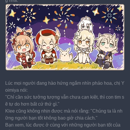
g nha.
Lúc mọi người đang hào hứng ngắm nhìn pháo hoa, chị Y
oimiya nói:
"Chỉ cần sức tưởng tượng vẫn chưa cạn kiệt, thì con tim s
ẽ tự do hơn bất cứ thứ gì."
Klee cũng không nhịn được mà nói rằng: "Chúng ta là nh
ững người bạn tốt không bao giờ chia cách."
Bạn xem, lúc được ở cùng với những người bạn tốt của 