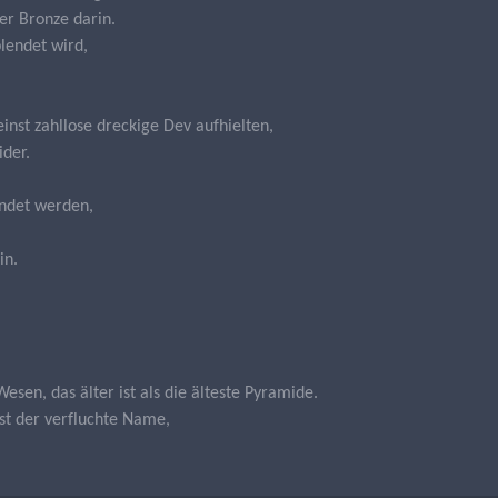
er Bronze darin.
lendet wird,
einst zahllose dreckige Dev aufhielten,
ider.
ündet werden,
in.
esen, das älter ist als die älteste Pyramide.
ist der verfluchte Name,