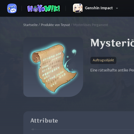
Genshin Impact
Startseite
/
Produkte von Teyvat
/
Mysteriöses Pergament
Mysteri
Auftragsobjekt
Eine rätselhafte antike P
Attribute