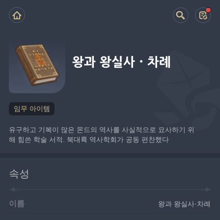
왕과 왕실사·차례
임무 아이템
유구하고 기복이 많은 몬드의 역사를 사실적으로 묘사하기 위
해 힘쓴 학술 서적. 북대륙 역사학회가 공동 편찬했다
속성
이름
왕과 왕실사·차례