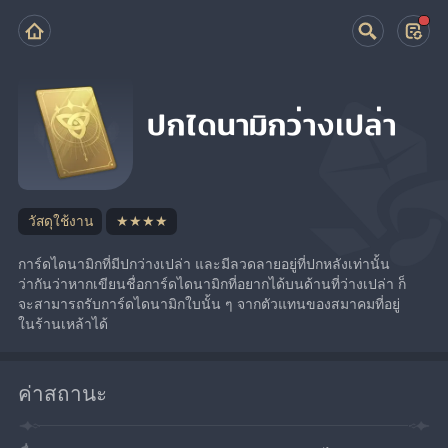
ปกไดนามิกว่างเปล่า
วัสดุใช้งาน
★★★★
การ์ดไดนามิกที่มีปกว่างเปล่า และมีลวดลายอยู่ที่ปกหลังเท่านั้น 
ว่ากันว่าหากเขียนชื่อการ์ดไดนามิกที่อยากได้บนด้านที่ว่างเปล่า ก็
จะสามารถรับการ์ดไดนามิกใบนั้น ๆ จากตัวแทนของสมาคมที่อยู่
ในร้านเหล้าได้
ค่าสถานะ