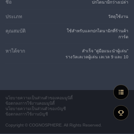
ชื่อ
ปกไดนามิกว่างเปล่า
ประเภท
วัสดุใช้งาน
คุณสมบัติ
ใช้สำหรับแลกปกไดนามิกที่ร้านค้า
การ์ด
หาได้จาก
สำเร็จ "คู่มือแนะนำผู้เล่น"
รางวัลเลเวลผู้เล่น เลเวล 9 และ 10
นโยบายความเป็นส่วนตัวของคอมมูนิตี้
ข้อตกลงการใช้งานคอมมูนิตี้
นโยบายความเป็นส่วนตัวของบัญชี
ข้อตกลงการใช้งานบัญชี
Copyright © COGNOSPHERE. All Rights Reserved.