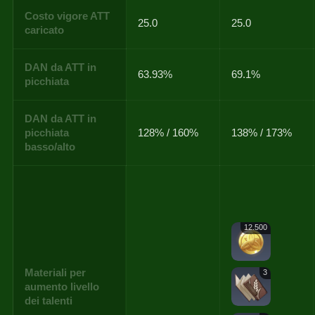
Costo vigore ATT
25.0
25.0
caricato
DAN da ATT in
63.93%
69.1%
picchiata
DAN da ATT in
picchiata
128% / 160%
138% / 173%
basso/alto
12.500
Materiali per
3
aumento livello
dei talenti