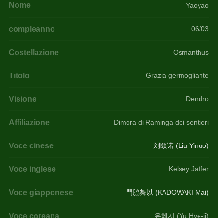
Nome
Yaoyao
compleanno
06/03
Costellazione
Osmanthus
Titolo
Grazia germogliante
Visione
Dendro
Affiliazione
Dimora di Raminga dei sentieri
Voce cinese
刘颐诺 (Liu Yinuo)
Voce inglese
Kelsey Jaffer
Voce giapponese
門脇舞以 (KADOWAKI Mai)
Voce coreana
유혜지 (Yu Hye-ji)