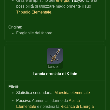
Grazie al ripristino dell'
energia
, 
Yaoyao
 avrà la 
possibilità di utilizzare maggiormente il suo 
Tripudio Elementale
.
Origine:
Forgiabile dal fabbro
Lancia crociata di Kitain
Lancia crociata di Kitain
Effetti:
Statistica secondaria:
Maestria elementale
Passiva:
 Aumenta il danno da 
Abilità 
Elementale
 e ripristina la 
Ricarica di Energia