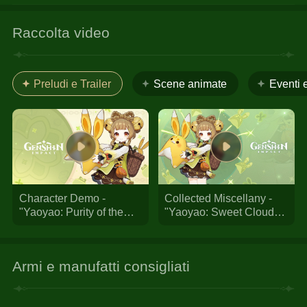
Raccolta video
Preludi e Trailer
Scene animate
Eventi 
Character Demo -
Collected Miscellany -
"Yaoyao: Purity of the
"Yaoyao: Sweet Clouds
Blossoming Osmanthus"
of Osmanthus" | Genshin
| Genshin Impact
Impact
Armi e manufatti consigliati