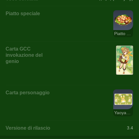
Piatto speciale
Piatto comune di Qingce
Carta GCC
invokazione del
genio
Carta personaggio
Yaoyao: Yuegui
Versione di rilascio
3.4