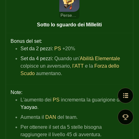
Perseveranza dei milleliti
Sotto lo sguardo dei Milleliti
Bonus del set:
Set da 2 pezzi:
PS 
+20%
Set da 4 pezzi:
 Quando un'
Abilità Elementale
colpisce un avversario,
l'ATT 
e la
Forza dello 
Scudo
aumentano.
Note:
L'aumento dei
PS
incrementa la guarigione di 
Yaoyao
.
Aumenta il
DAN 
del team.
Per ottenere il set da 5 stelle bisogna 
raggiungere il livello 45 di avventura.