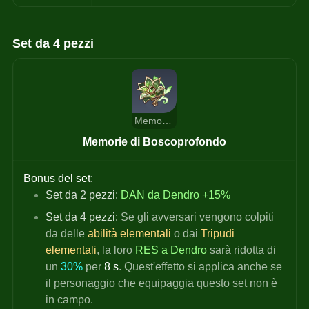
Set da 4 pezzi
Memorie di Boscoprofondo
Memorie di Boscoprofondo
Bonus del set:
Set da 2 pezzi:
 DAN da
Dendro +15%
Set da 4 pezzi:
Se gli avversari vengono colpiti 
da delle
abilità elementali
o dai
Tripudi 
elementali
, la loro
RES a Dendro
sarà ridotta di 
un
30%
per 
8 s
. Quest'effetto si applica anche se 
il personaggio che equipaggia questo set non è 
in campo.