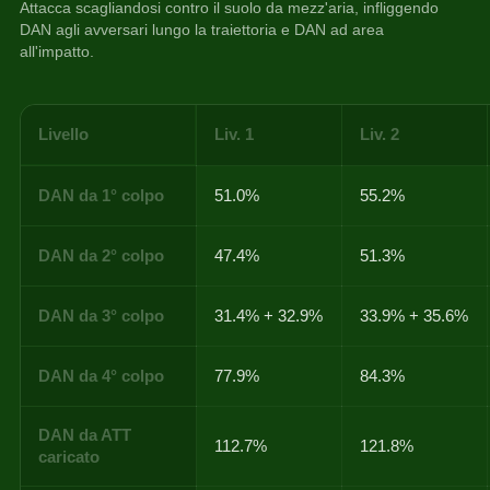
Attacca scagliandosi contro il suolo da mezz'aria, infliggendo 
DAN agli avversari lungo la traiettoria e DAN ad area 
all'impatto.
Livello
Liv. 1
Liv. 2
DAN da 1° colpo
51.0%
55.2%
DAN da 2° colpo
47.4%
51.3%
DAN da 3° colpo
31.4% + 32.9%
33.9% + 35.6%
DAN da 4° colpo
77.9%
84.3%
DAN da ATT
112.7%
121.8%
caricato