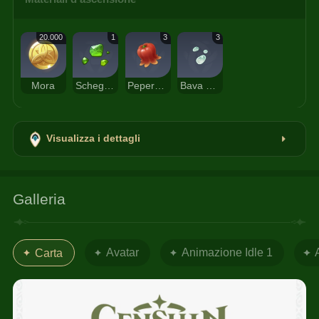
20.000
1
3
3
Mora
Scheggia di smeraldo Nagadus
Peperoncino di Jueyun
Bava di Melmoso
Visualizza i dettagli
Galleria
Avatar
Animazione Idle 1
Carta