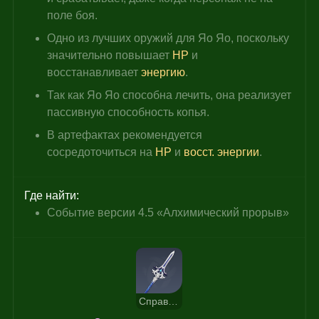
поле боя.
Одно из лучших оружий для Яо Яо, поскольку 
значительно повышает 
HP 
и 
восстанавливает 
энергию
.
Так как Яо Яо способна лечить, она реализует 
пассивную способность копья.
В артефактах рекомендуется 
сосредоточиться на 
HP
 и 
восст. энергии
.
Где найти:
Событие версии 4.5 «Алхимический прорыв»
Справедливая награда