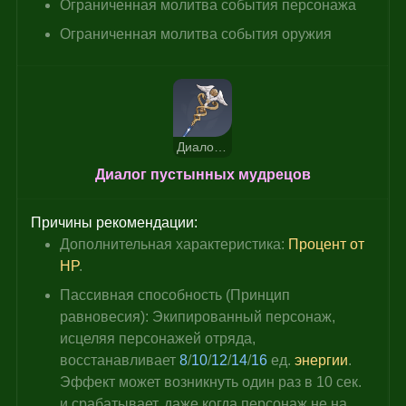
Ограниченная молитва события персонажа
Ограниченная молитва события оружия
Диалог пустынных мудрецов
Диалог пустынных мудрецов
Причины рекомендации:
Дополнительная характеристика: 
Процент от 
HP
.
Пассивная способность (Принцип 
равновесия): Экипированный персонаж, 
исцеляя персонажей отряда, 
восстанавливает 
8
/
10
/
12
/
14
/
16 
ед. 
энергии
. 
Эффект может возникнуть один раз в 10 сек. 
и срабатывает, даже когда персонаж не на 