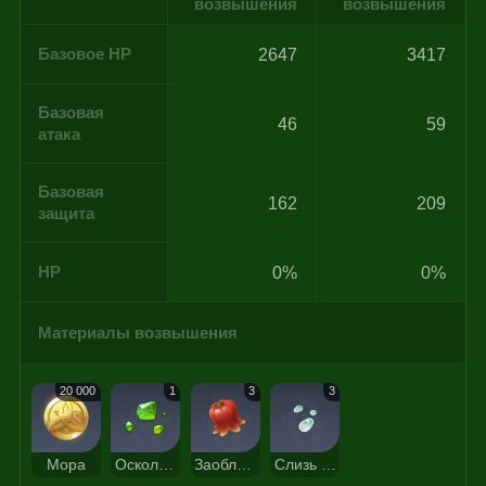
возвышения
возвышения
Базовое HP
2647
3417
Базовая
46
59
атака
Базовая
162
209
защита
HP
0%
0%
Материалы возвышения
20 000
1
3
3
Мора
Осколок изумруда Нагадус
Заоблачный перчик
Слизь слайма