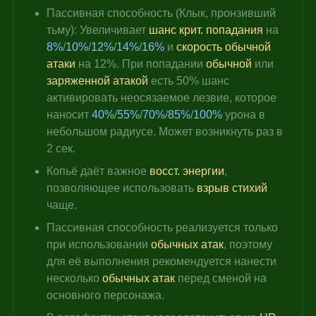
Пассивная способность (Клык, пронзивший 
тьму): Увеличивает 
шанс крит. попадания
 на 
8%
/
10%
/
12%
/
14%
/
16%
 и 
скорость обычной 
атаки
 на 
12%
. При попадании 
обычной 
или 
заряженной атакой
 есть 50% шанс 
активировать неосязаемое лезвие, которое 
наносит 
40%
/
55%
/
70%
/
85%
/
100%
 урона в 
небольшом радиусе. Может возникнуть раз в 
2 сек.
Копьё даёт важное 
восст. энергии
, 
позволяющее использовать 
взрыв стихий
чаще.
Пассивная способность реализуется только 
при использовании 
обычных атак
, поэтому 
для её выполнения рекомендуется нанести 
несколько 
обычных атак
 перед сменой на 
основного персонажа.