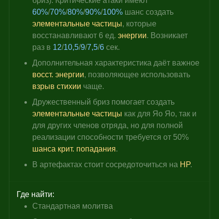
бриз): Критические атаки имеют 
60%
/
70%
/
80%
/
90%
/
100%
 шанс создать 
элементальные частицы
, которые 
восстанавливают 6 ед. 
энергии
. Возникает 
раз в 
12
/
10,5
/
9
/
7,5
/
6 
сек.
Дополнительная характеристика даёт важное 
восст. энергии
, позволяющее использовать 
взрыв стихии
 чаще.
Дружественный бриз помогает создать 
элементальные частицы
 как для Яо Яо, так и 
для других членов отряда, но для полной 
реализации способности требуется от 50% 
шанса крит. попадания
.
В артефактах стоит сосредоточиться на 
HP
.
Где найти:
Стандартная молитва