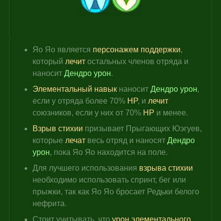
Яо Яо является 
персонажем поддержки
, 
который 
лечит 
остальных членов отряда и 
наносит 
Дендро урон
.
Элементальный навык
 наносит 
Дендро урон
, 
если у отряда более 70% 
HP
, и 
лечит 
союзников, если у них от 70% 
HP 
и менее.
Взрыв стихии
 призывает Прыгающих Юэгуев, 
которые 
лечат 
весь отряд и наносят 
Дендро 
урон
, пока Яо Яо находится на поле.
Для лучшего использования 
взрыва стихии
необходимо использовать спринт, бег или 
прыжки, так как Яо Яо бросает Редьки белого 
нефрита.
Стоит учитывать, что 
урон элементального 