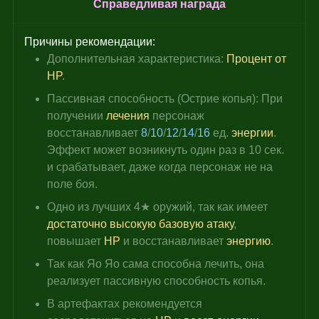
Справедливая награда
Причины рекомендации:
Дополнительная характеристика: 
Процент от 
HP
.
Пассивная способность (Острие копья): При 
получении 
лечения 
персонаж 
восстанавливает 
8
/
10
/
12
/
14
/
16 
ед. 
энергии
. 
Эффект может возникнуть один раз в 10 сек. 
и срабатывает, даже когда персонаж не на 
поле боя.
Одно из лучших 4★ оружий, так как имеет 
достаточно высокую базовую атаку
, 
повышает 
HP 
и восстанавливает 
энергию
.
Так как Яо Яо сама способна лечить, она 
реализует пассивную способность копья.
В артефактах рекомендуется 