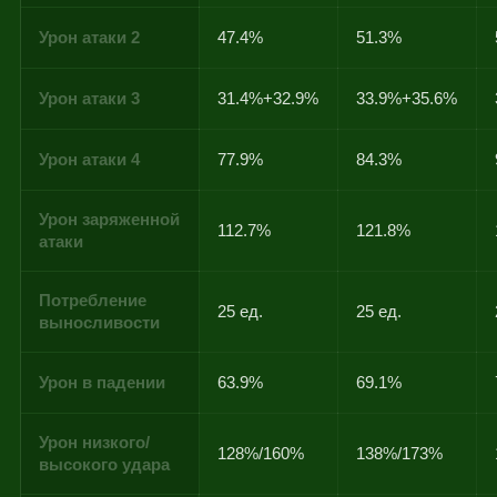
Урон атаки 2
47.4%
51.3%
Урон атаки 3
31.4%+32.9%
33.9%+35.6%
Урон атаки 4
77.9%
84.3%
Урон заряженной
112.7%
121.8%
атаки
Потребление
25 ед.
25 ед.
выносливости
Урон в падении
63.9%
69.1%
Урон низкого/
128%/160%
138%/173%
высокого удара