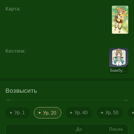
Карта:
Костюм:
Бамбуковые грёзы в дождь
Возвысить
Ур. 1
Ур. 40
Ур. 50
Ур. 20
До
После