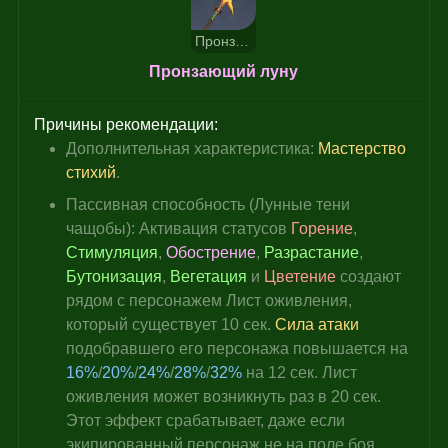
Пронзающий луну
Пронзающий луну
Причины рекомендации:
Дополнительная характеристика: 
Мастерство 
стихий
.
Пассивная способность (
Лунные тени 
чащобы
): Активация статусов 
Горение
, 
Стимуляция
, 
Обострение
, 
Разрастание
, 
Бутонизация
, 
Вегетация 
и 
Цветение 
создают 
рядом с персонажем Лист оживления, 
который существует 10 сек. 
Сила атаки
подобравшего его персонажа повышается на 
16%
/
20%
/
24%
/
28%
/
32%
 на 12 сек. Лист 
оживления может возникнуть раз в 20 сек. 
Этот эффект срабатывает, даже если 
экипированный персонаж не на поле боя.