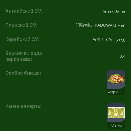
Английский CV:
Kelsey Jaffer
Японский CV:
門脇舞以 (KADOWAKI Mai)
Корейский CV:
유혜지 (Yu Hye-ji)
Версия выхода
3.4
персонажа:
Особое блюдо:
Фирменное блюдо Цинцэ
Именная карта:
Юэгуй