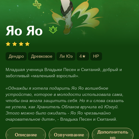
Яо Яо
Дендро
Древковое
Ли Юэ
4★
HP
Младшая ученица Владыки Песен и Скитаний, добрый и 
заботливый «маленький взрослый».
«Однажды я хотела подарить Яо Яо волшебное 
устройство, которое в молодости использовала сама, 
чтобы она могла защитить себя. Но я и слова сказать 
не успела, как Хранитель Облаков вручила ей Юэгуй. 
Этого можно было ожидать - Яо Яо чрезвычайно 
очаровательное дитя»
, - Владыка Песен и Скитаний.
Дополнитель
Описание
Озвучивание
но