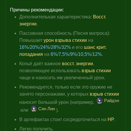
Причины рекомендации:
Дополнительная характеристика: 
Восст. 
энергии
.
Пассивная способность (Песня матроса): 
Повышает 
урон взрыва стихии
 на 
16%
/
20%
/
24%
/
28%
/
32%
 и его 
шанс крит. 
попадания
 на 
6%
/
7,5%
/
9%
/
10,5%
/
12%
.
Копьё даёт важное 
восст. энергии
, 
позволяющее
 использовать 
взрыв стихии
чаще и наносить им увеличенный урон.
Рекомендуется, только если это оружие не 
занято персонажами, у которых 
взрыв стихии
Райдэн
наносит большой урон (например, 
Сян Лин
 или 
).
В артефактах стоит сосредоточиться на 
HP
.
Легко получить.