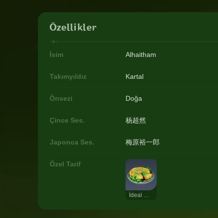
Özellikler
İsim
Alhaitham
Takımyıldız
Kartal
Önsezi
Doğa
Çince Ses.
杨超然
Japonca Ses.
梅原裕一郎
Özel Tarif
İdeal Durum