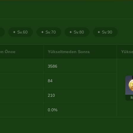
Sv.60
Sv.70
Sv.80
Sv.90
en Önce
Yükseltmeden Sonra
Yükse
3586
84
210
M
0.0%