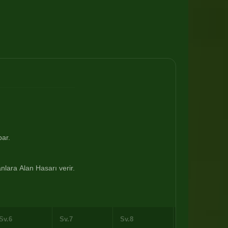
par.
lara Alan Hasarı verir.
Sv.6
Sv.7
Sv.8
Sv.9