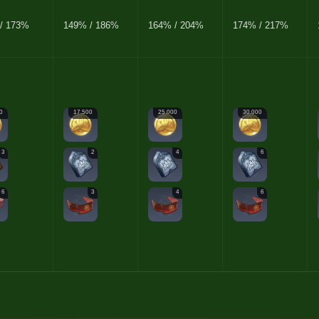
/ 173%
149% / 186%
164% / 204%
174% / 217%
0
17.500
25.000
30.000
3
2
4
6
6
3
4
6