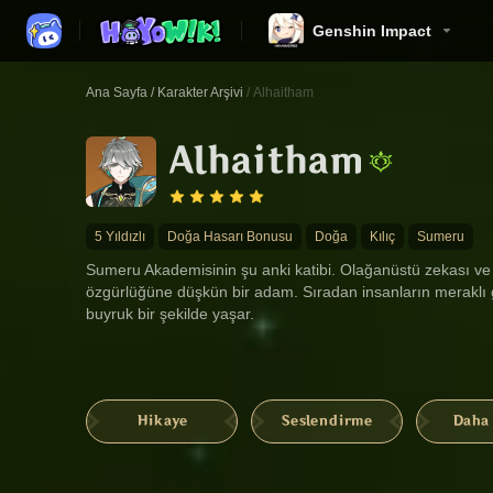
Genshin Impact
Ana Sayfa
/
Karakter Arşivi
/
Alhaitham
Alhaitham
5 Yıldızlı
Doğa Hasarı Bonusu
Doğa
Kılıç
Sumeru
Sumeru Akademisinin şu anki katibi. Olağanüstü zekası ve 
özgürlüğüne düşkün bir adam. Sıradan insanların meraklı 
buyruk bir şekilde yaşar.
Hikaye
Seslendirme
Daha 