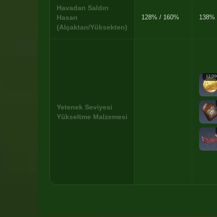
Havadan Saldırı
Hasarı
128% / 160%
138% 
(Alçaktan/Yüksekten)
12.00
Yetenek Seviyesi
Yükseltme Malzemesi