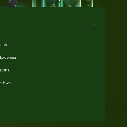
imatı
kademisi
arsha
g Hwa