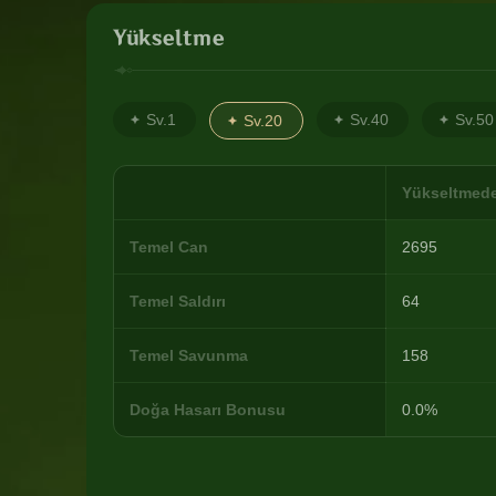
Yükseltme
Sv.1
Sv.40
Sv.50
Sv.20
Yükseltmed
Temel Can
2695
Temel Saldırı
64
Temel Savunma
158
Doğa Hasarı Bonusu
0.0%