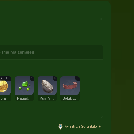
ltme Malzemeleri
20.000
1
3
3
ora
Nagadus Zümrüdü Tozu
Kum Yağı Pupası
Soluk Kırmızı Saten
Ayrıntıları Görüntüle