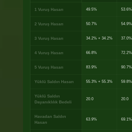
1 Vuruş Hasarı
49.5%
53.6%
2 Vuruş Hasarı
50.7%
54.9%
3 Vuruş Hasarı
34.2% + 34.2%
37.0%
4 Vuruş Hasarı
66.8%
72.2%
5 Vuruş Hasarı
83.9%
90.7%
Yüklü Saldırı Hasarı
55.3% + 55.3%
59.8%
Yüklü Saldırı
20.0
20.0
Dayanıklılık Bedeli
Havadan Saldırı
63.9%
69.1%
Hasarı