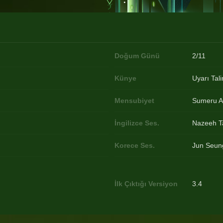
Doğum Günü
2/11
Künye
Uyarı Tal
Mensubiyet
Sumeru A
İngilizce Ses.
Nazeeh T
Korece Ses.
Jun Seun
İlk Çıktığı Versiyon
3.4