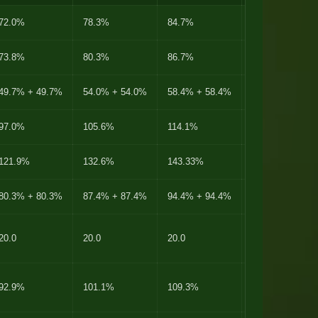
72.0%
78.3%
84.7%
91.0%
73.8%
80.3%
86.7%
93.2%
49.7% + 49.7%
54.0% + 54.0%
58.4% + 58.4%
62.8% + 62.8%
97.0%
105.6%
114.1%
122.7%
121.9%
132.6%
143.33%
154.1%
80.3% + 80.3%
87.4% + 87.4%
94.4% + 94.4%
101.5% + 101.
20.0
20.0
20.0
20.0
92.9%
101.1%
109.3%
117.5%