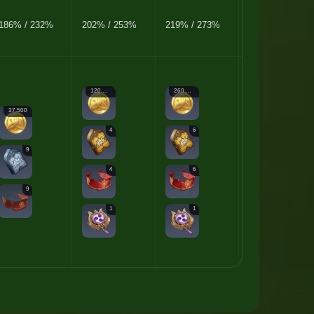
186% / 232%
202% / 253%
219% / 273%
235% / 293%
120.000
260.000
450.000
37.500
4
6
12
9
4
6
9
9
1
1
2