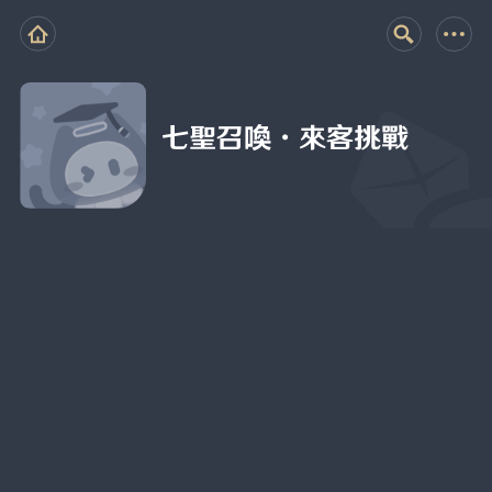
七聖召喚·來客挑戰