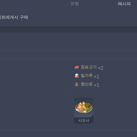
유형
레시피
기르에게서 구매
짐승고기
×2
밀가루
×1
향신료
×1
사모사