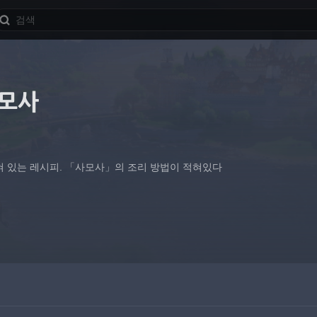
사모사
혀 있는 레시피. 「사모사」의 조리 방법이 적혀있다