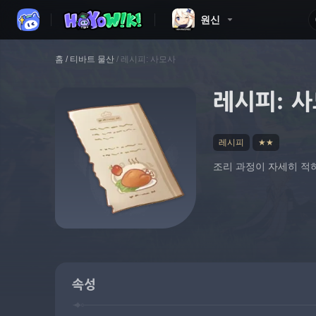
원신
홈
/
티바트 물산
/
레시피: 사모사
레시피: 
레시피
★★
조리 과정이 자세히 적
속성