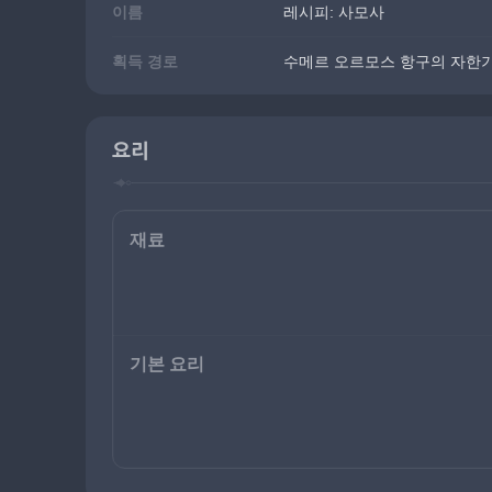
이름
레시피: 사모사
획득 경로
수메르 오르모스 항구의 자한
요리
재료
기본 요리