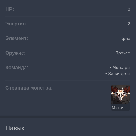
HP:
8
Энергия:
2
Элемент:
Крио
Оружие:
Прочее
Команда:
• Монстры
• Хиличурлы
Страница монстра:
Митачурл с ледяным щитом
Навык