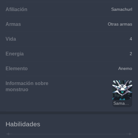
Afiliación
Samachurl
Armas
Otras armas
Vida
4
Energia
2
Elemento
Anemo
Información sobre
monstruo
Samachurl Anemo
Habilidades