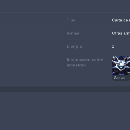
Tipo
Carta de
Armas
Otras ar
Energia
2
Información sobre
monstruo
Samachurl Hydro