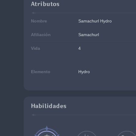
Atributos
Nombre
Samachurl Hydro
Afiliación
Samachurl
Vida
4
Elemento
Hydro
Habilidades