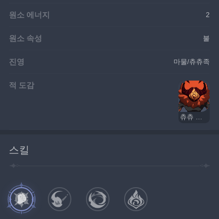
원소 에너지
2
원소 속성
불
진영
마물/츄츄족
적 도감
츄츄 돌격병
스킬