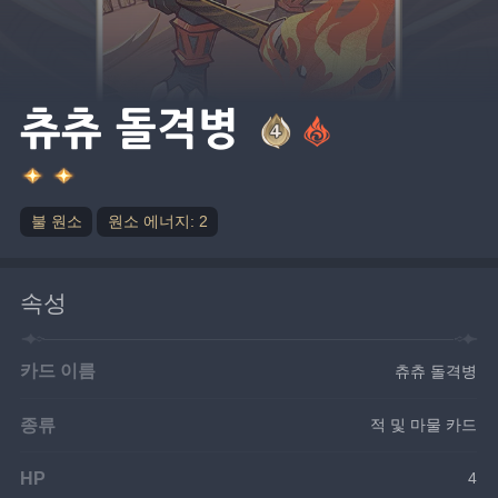
츄츄 돌격병
불 원소
원소 에너지: 2
속성
카드 이름
츄츄 돌격병
종류
적 및 마물 카드
HP
4