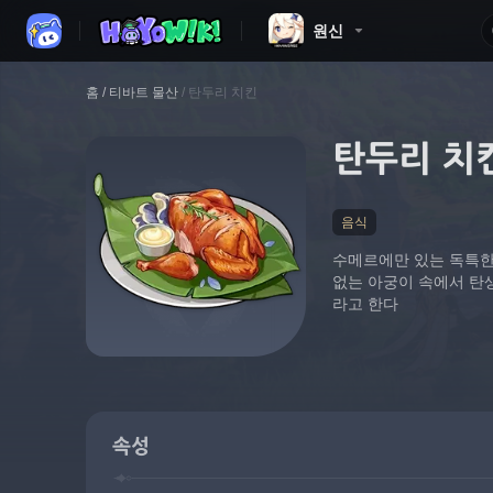
원신
홈
/
티바트 물산
/
탄두리 치킨
탄두리 치
음식
수메르에만 있는 독특한
없는 아궁이 속에서 탄
라고 한다
속성