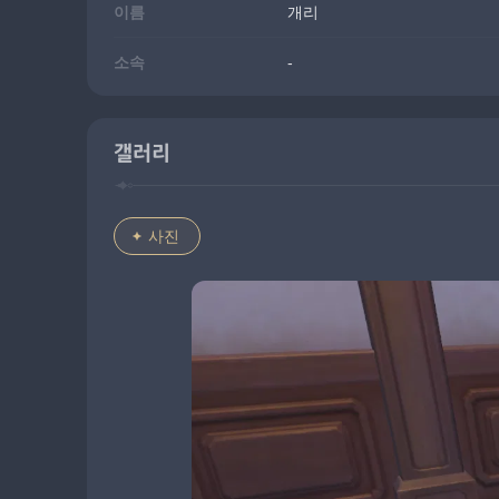
이름
개리
소속
-
갤러리
사진