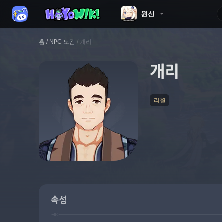
원신
홈
/
NPC 도감
/
개리
개리
리월
속성