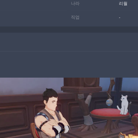
나라
리월
직업
-