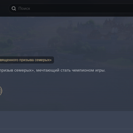
Священного призыва семерых»
призыв семерых», мечтающий стать чемпионом игры.