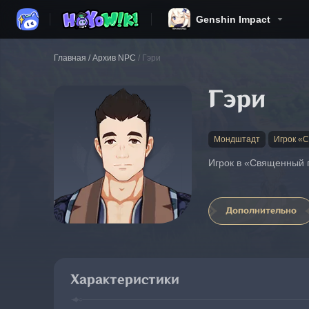
Genshin Impact
Главная
/
Архив NPC
/
Гэри
Гэри
Мондштадт
Игрок «
Игрок в «Священный 
Дополнительно
Характеристики