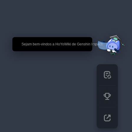
🎉 Sejam bem-vindos a HoYoWiki de Genshin Impact!