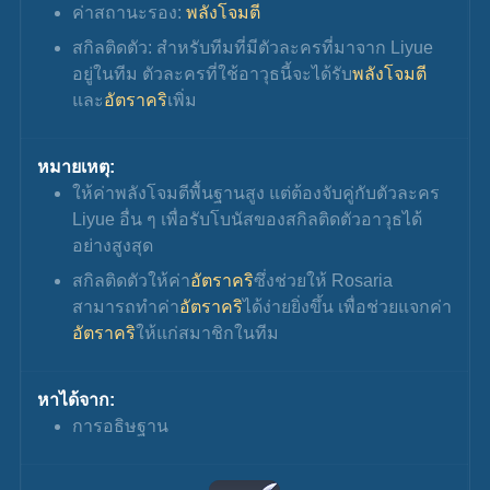
ค่าสถานะรอง: 
พลังโจมตี
สกิลติดตัว: สำหรับทีมที่มีตัวละครที่มาจาก Liyue 
อยู่ในทีม ตัวละครที่ใช้อาวุธนี้จะได้รับ
พลังโจมตี
และ
อัตราคริ
เพิ่ม
หมายเหตุ:
ให้ค่าพลังโจมตีพื้นฐานสูง แต่ต้องจับคู่กับตัวละคร 
Liyue อื่น ๆ เพื่อรับโบนัสของสกิลติดตัวอาวุธได้
อย่างสูงสุด
สกิลติดตัวให้ค่า
อัตราคริ
ซึ่งช่วยให้ Rosaria 
สามารถทำค่า
อัตราคริ
ได้ง่ายยิ่งขึ้น เพื่อช่วยแจกค่า
อัตราคริ
ให้แก่สมาชิกในทีม
หาได้จาก:
การอธิษฐาน