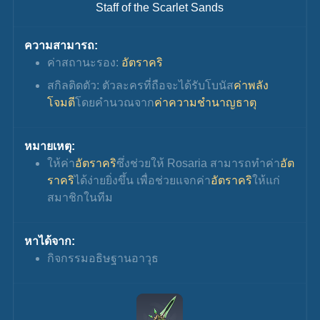
Staff of the Scarlet Sands
ความสามารถ:
ค่าสถานะรอง: 
อัตราคริ
สกิลติดตัว: ตัวละครที่ถือจะได้รับโบนัส
ค่าพลัง
โจมตี
โดยคำนวณจาก
ค่าความชำนาญธาตุ
หมายเหตุ:
ให้ค่า
อัตราคริ
ซึ่งช่วยให้ Rosaria สามารถทำค่า
อัต
ราคริ
ได้ง่ายยิ่งขึ้น เพื่อช่วยแจกค่า
อัตราคริ
ให้แก่
สมาชิกในทีม
หาได้จาก:
กิจกรรมอธิษฐานอาวุธ