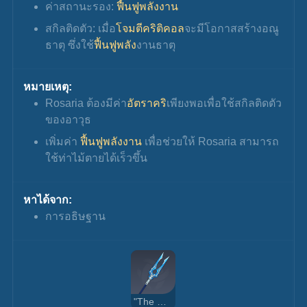
ค่าสถานะรอง: 
ฟื้นฟูพลังงาน
สกิลติดตัว: เมื่อ
โจมตีคริติคอล
จะมีโอกาสสร้างอณู
ธาตุ ซึ่งใช้
ฟื้นฟูพลัง
งานธาตุ
หมายเหตุ:
Rosaria ต้องมีค่า
อัตราคริ
เพียงพอเพื่อใช้สกิลติดตัว
ของอาวุธ
เพิ่มค่า 
ฟื้นฟูพลังงาน
 เพื่อช่วยให้ Rosaria สามารถ
ใช้ท่าไม้ตายได้เร็วขึ้น
หาได้จาก:
การอธิษฐาน
"The Catch"