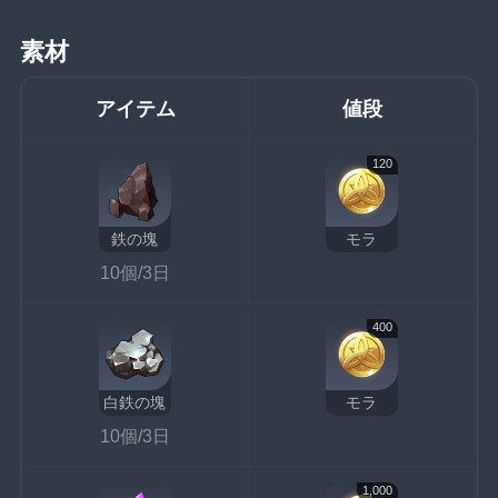
素材
アイテム
値段
120
鉄の塊
モラ
10個/3日
400
白鉄の塊
モラ
10個/3日
1,000