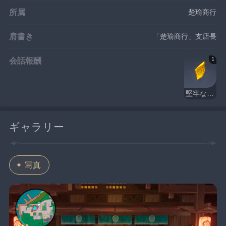
所属
楚瑜商行
肩書き
「楚瑜商行」支店長
会話報酬
1
堅牢なトパーズ・欠片
ギャラリー
写真