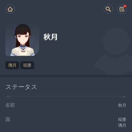
秋月
璃月
稲妻
ステータス
名前
秋月
国
稲妻
璃月