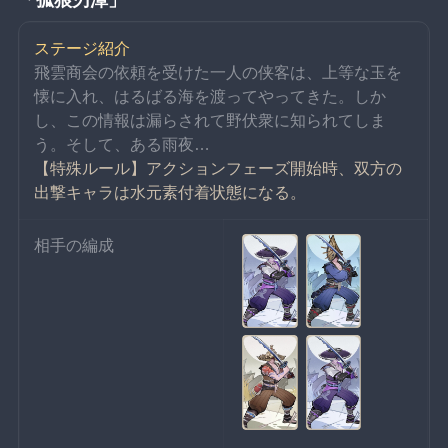
「孤狼刃潭」
ステージ紹介
飛雲商会の依頼を受けた一人の侠客は、上等な玉を
懐に入れ、はるばる海を渡ってやってきた。しか
し、この情報は漏らされて野伏衆に知られてしま
う。そして、ある雨夜…
【特殊ルール】アクションフェーズ開始時、双方の
出撃キャラは水元素付着状態になる。
相手の編成