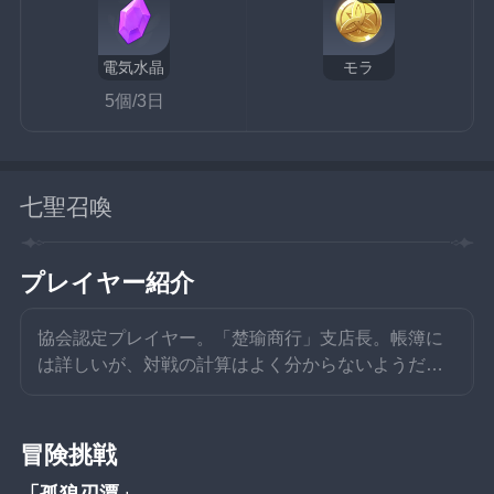
電気水晶
モラ
5個/3日
七聖召喚
プレイヤー紹介
協会認定プレイヤー。「楚瑜商行」支店長。帳簿に
は詳しいが、対戦の計算はよく分からないようだ…
冒険挑戦