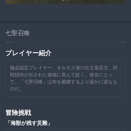
七聖召喚
プレイヤー紹介
協会認定プレイヤー。オルモス港の仕立屋店主。対
戦招待が出された途端に喜んで赴く。彼女にとっ
て、「七聖召喚」は布を裁縫するより遥かに楽なも
のだ。
冒険挑戦
「海獣が残す災難」