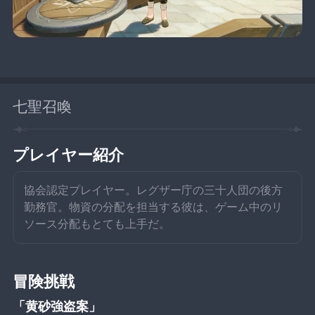
七聖召喚
プレイヤー紹介
協会認定プレイヤー。レグザー庁の三十人団の後方
勤務官。物資の分配を担当する彼は、ゲーム中のリ
ソース分配もとても上手だ。
冒険挑戦
「黄砂強盗案」