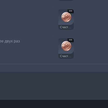
900
Счастливая монета
900
е двух раз
Счастливая монета