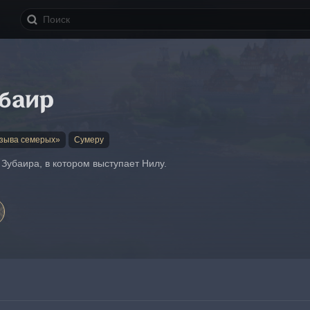
баир
изыва семерых»
Сумеру
Зубаира, в котором выступает Нилу.