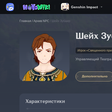
Genshin Impact
Главная
/
Архив NPC
/
Шейх Зубаир
Шейх Зу
Игрок «Священного пр
Управляющий Театра 
Дополнительно
Характеристики