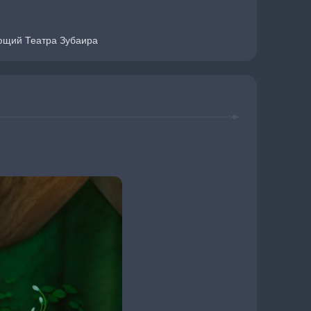
ющий Театра Зубаира