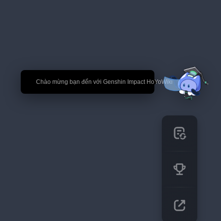
🎉 Chào mừng bạn đến với Genshin Impact HoYoWiki