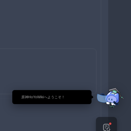
🎉 原神HoYoWikiへようこそ！