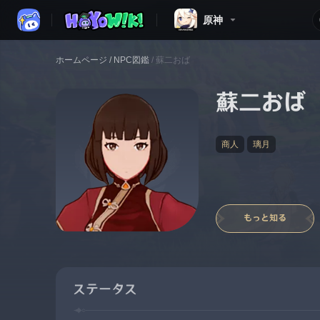
原神
ホームページ
/
NPC図鑑
/
蘇二おば
蘇二おば
商人
璃月
もっと知る
ステータス