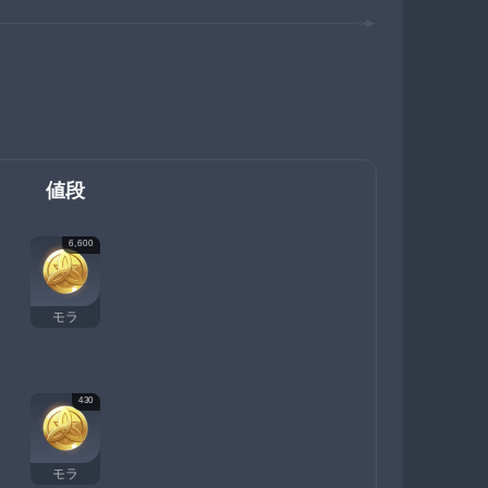
値段
6,600
モラ
430
モラ