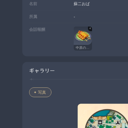
名前
蘇二おば
所属
-
4
会話報酬
中原のもつ焼き
ギャラリー
写真