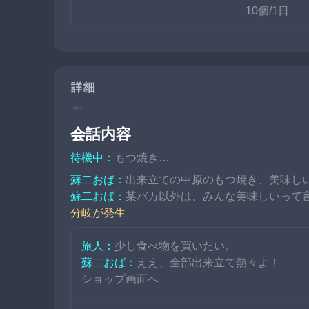
10個/1日
詳細
会話内容
待機中：
もつ焼き…
蘇二おば：
出来立ての中原のもつ焼き、美味し
蘇二おば：
某バカ以外は、みんな美味しいって
分岐が発生
旅人：
少し食べ物を買いたい。
蘇二おば：
ええ、全部出来立て熱々よ！
ショップ画面へ