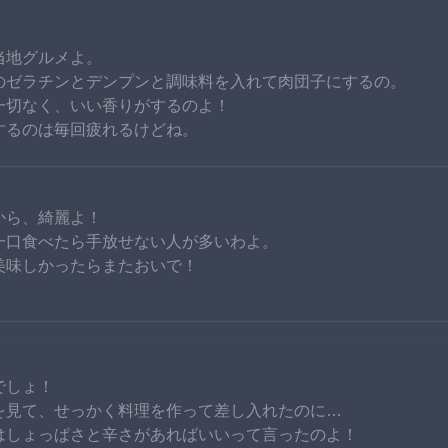
当地グルメよ。
のゼラチンとデンプンと調味料を入れて肉団子にするの。
一切なく、いい香りがするのよ！
するのは毎回疲れるけどね。
から、綺麗よ！
一口食べたら手放せない人が多いわよ。
美味しかったらまたおいで！
でしょ！
を見て、せっかく料理を作って差し入れたのに…
はしょっぱさと辛さがあればいいって言ったのよ！