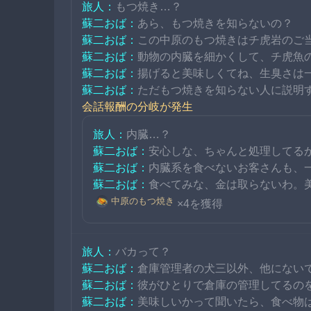
旅人：
もつ焼き…？
蘇二おば：
あら、もつ焼きを知らないの？
蘇二おば：
この中原のもつ焼きはチ虎岩のご
蘇二おば：
動物の内臓を細かくして、チ虎魚
蘇二おば：
揚げると美味しくてね、生臭さは
蘇二おば：
ただもつ焼きを知らない人に説明
会話報酬の分岐が発生
旅人：
内臓…？
蘇二おば：
安心しな、ちゃんと処理してる
蘇二おば：
内臓系を食べないお客さんも、
蘇二おば：
食べてみな、金は取らないわ。
中原のもつ焼き
×4を獲得
旅人：
バカって？
蘇二おば：
倉庫管理者の犬三以外、他にない
蘇二おば：
彼がひとりで倉庫の管理してるの
蘇二おば：
美味しいかって聞いたら、食べ物