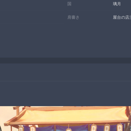
国
璃月
肩書き
屋台の店