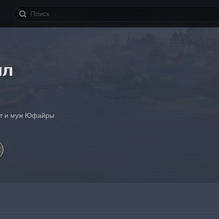
ил
хт и муж Юфайры