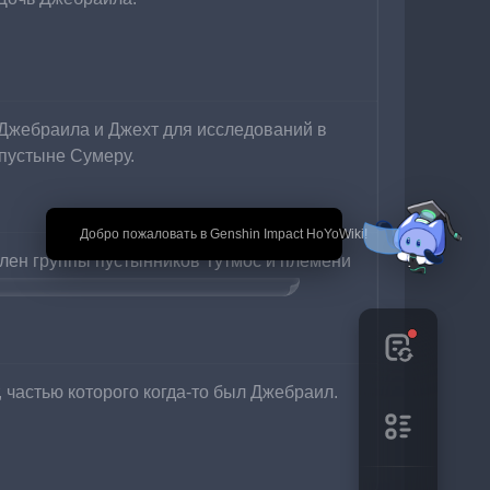
Джебраила и Джехт для исследований в 
пустыне Сумеру.
🎉 Добро пожаловать в Genshin Impact HoYoWiki!
лен группы пустынников Тутмос и племени 
в смерти жены Джебраила - Юфайры
 частью которого когда-то был Джебраил.