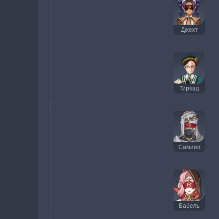
Джехт
Тирзад
Самиил
Бабель