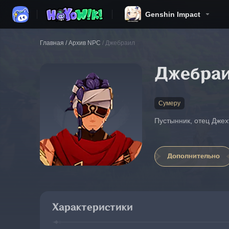
Genshin Impact
Главная
/
Архив NPC
/
Джебраил
Джебра
Сумеру
Пустынник, отец Дже
Дополнительно
Характеристики