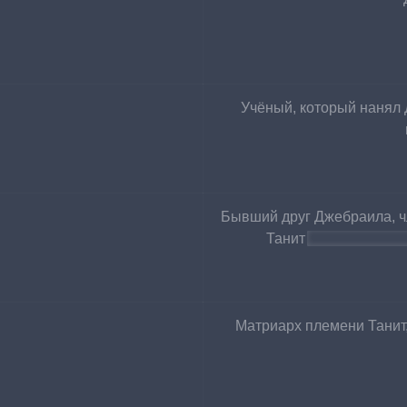
Учёный, который нанял 
Бывший друг Джебраила, ч
Танит
 , виновный 
Матриарх племени Танит,