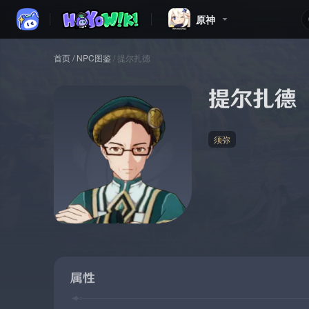
原神
首页
/
NPC图鉴
/
提尔扎德
提尔扎德
须弥
属性