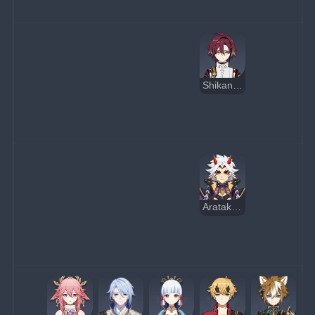
Shikanoin Heizou
Arataki Itto