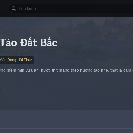
Táo Đất Bắc
Món Dạng Hồi Phục
rừng mềm mịn vừa ăn, nước thịt mang theo hương táo nhẹ, thật là cảm 