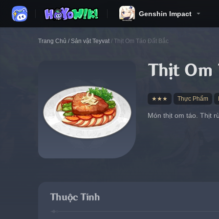
Genshin Impact
Trang Chủ
/
Sản vật Teyvat
/
Thịt Om Táo Đất Bắc
Thịt Om 
★★★
Thực Phẩm
Món thịt om táo. Thịt 
Thuộc Tính