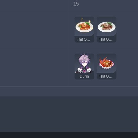
15
Thịt Om Táo Đất Bắc Ngon
Thịt Om Táo Đất Bắc Kỳ Lạ
Durin
Thịt Om Táo (Bản Thử Nghiệm)