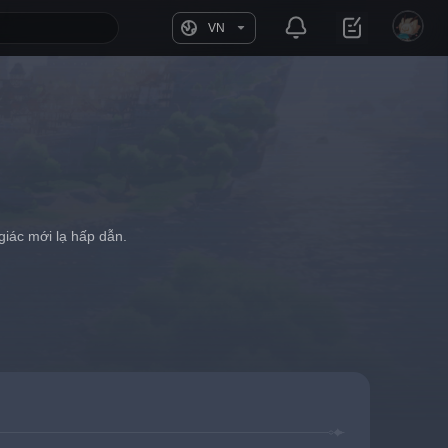
VN
giác mới lạ hấp dẫn.