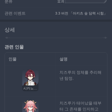
분류
요괴
(하고이타의 츠쿠모가미)
관련 이벤트
3.3 버전 「아키츠 숲 담력 시험」
상세
관련 인물
인물
설명
치즈루의 정체를 추리해
낸 탐정.
시카노인 헤이조
치즈루가 태어났을 때부
터 그 존재를 인지하고 