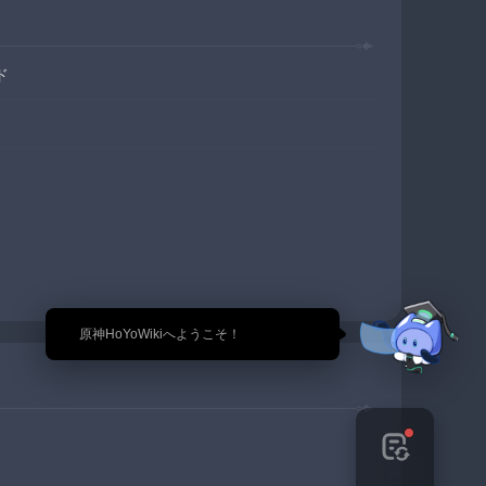
ド
🎉 原神HoYoWikiへようこそ！