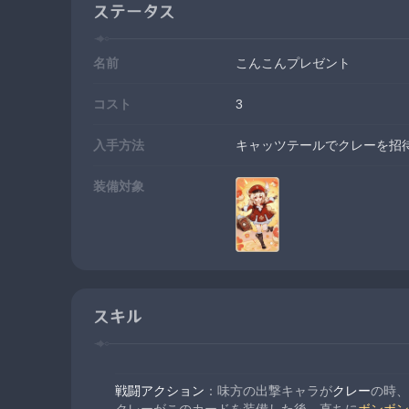
ステータス
名前
こんこんプレゼント
コスト
3
入手方法
キャッツテールでクレーを招
装備対象
スキル
戦闘アクション
：味方の出撃キャラが
クレー
の時、