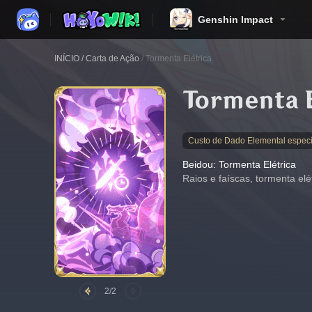
Genshin Impact
INÍCIO
/
Carta de Ação
/
Tormenta Elétrica
Tormenta E
Custo de Dado Elemental especí
Beidou: Tormenta Elétrica
Raios e faíscas, tormenta elét
2/2