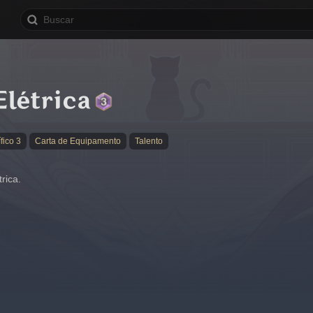
létrica
fico 3
Carta de Equipamento
Talento
rica.