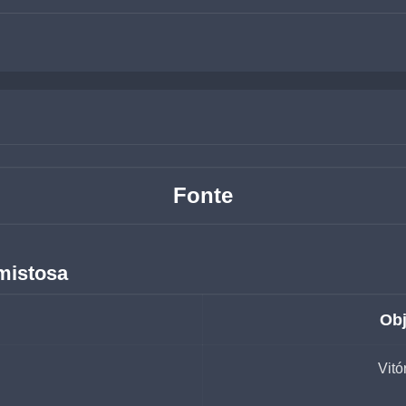
Fonte
mistosa
Obj
Vitó