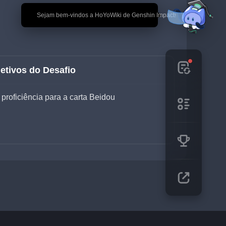
🎉 Sejam bem-vindos a HoYoWiki de Genshin Impact!
etivos do Desafio
proficiência para a carta Beidou