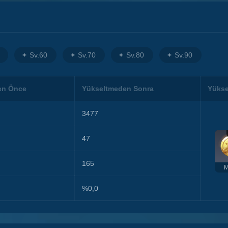
Sv.60
Sv.70
Sv.80
Sv.90
en Önce
Yükseltmeden Sonra
Yükse
3477
47
165
M
%0,0