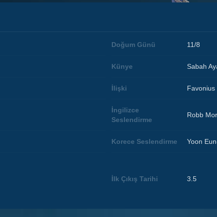
Doğum Günü
11/8
Künye
Sabah Aya
İlişki
Favonius 
İngilizce
Robb Mor
Seslendirme
Korece Seslendirme
Yoon Eun
İlk Çıkış Tarihi
3.5