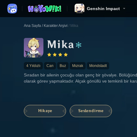
Genshin Impact
Ana Sayfa
/
Karakter Arşivi
/
Mika
Mika
4 Yıldızlı
Can
Buz
Mızrak
Mondstadt
Sıradan bir ailenin çocuğu olan genç bir şövalye. Bölüğü
olarak görev yapmaktadır. Alçak gönüllü ve temkinli bir kara
Hikaye
Seslendirme