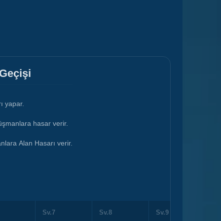
 Geçişi
ı yapar.
düşmanlara hasar verir.
lara Alan Hasarı verir.
Sv.7
Sv.8
Sv.9
Sv