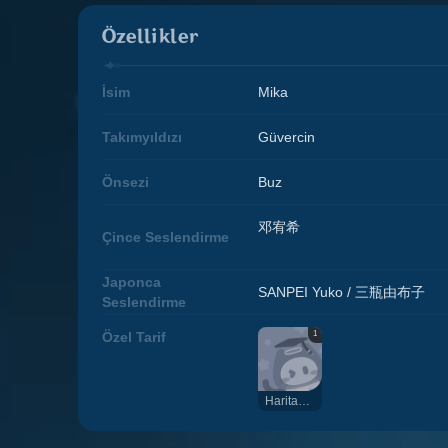
Özellikler
İsim
Mika
Takımyıldızı
Güvercin
Önsezi
Buz
邓宥希
Çince Seslendirme
Japonca
SANPEI Yuko / 三瓶由布子
Seslendirme
1
Özel Tarif
Haritacının Sandviçi