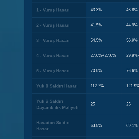
1 - Vuruş Hasarı
43.3%
46.8%
2 - Vuruş Hasarı
41.5%
44.9%
3 - Vuruş Hasarı
54.5%
58.9%
4 - Vuruş Hasarı
27.6%+27.6%
29.9%
5 - Vuruş Hasarı
70.9%
76.6%
Yüklü Saldırı Hasarı
112.7%
121.9
Yüklü Saldırı
25
25
Dayanıklılık Maliyeti
Havadan Saldırı
63.9%
69.1%
Hasarı