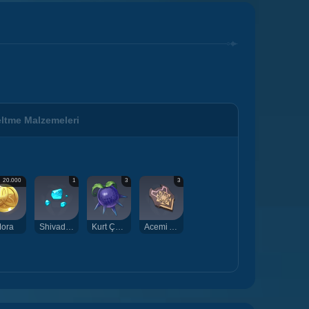
ltme Malzemeleri
20.000
1
3
3
ora
Shivada Yeşimi Tozu
Kurt Çengeli
Acemi Asker Nişanı