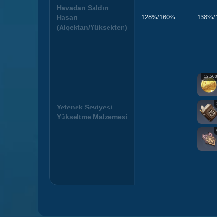
Havadan Saldırı
Hasarı
128%/160%
138%/
(Alçektan/Yüksekten)
12.50
Yetenek Seviyesi
Yükseltme Malzemesi