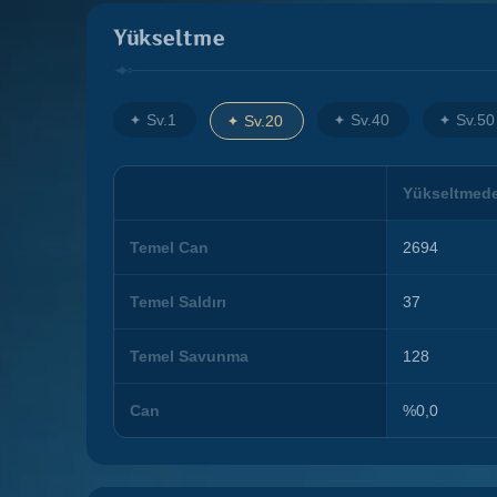
Yükseltme
Sv.1
Sv.40
Sv.50
Sv.20
Yükseltmed
Temel Can
2694
Temel Saldırı
37
Temel Savunma
128
Can
%0,0