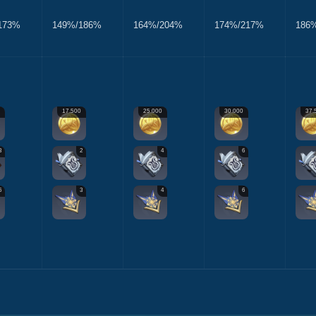
173%
149%/186%
164%/204%
174%/217%
186
0
17.500
25.000
30.000
37.
3
2
4
6
6
3
4
6