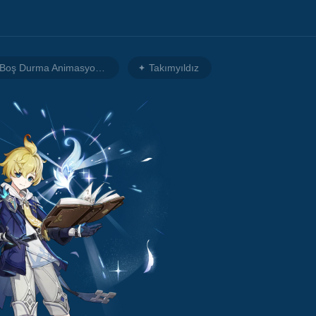
Boş Durma Animasyonu 2
Takımyıldız