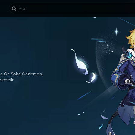
nde Ön Saha Gözlemcisi 
kterdir.