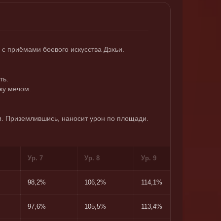
с приёмами боевого искусства Дэхьи.
ть.
ку мечом.
ти. Приземлившись, наносит урон по площади.
Ур. 7
Ур. 8
Ур. 9
Ур. 10
98,2%
106,2%
114,1%
122,8%
97,6%
105,5%
113,4%
122%