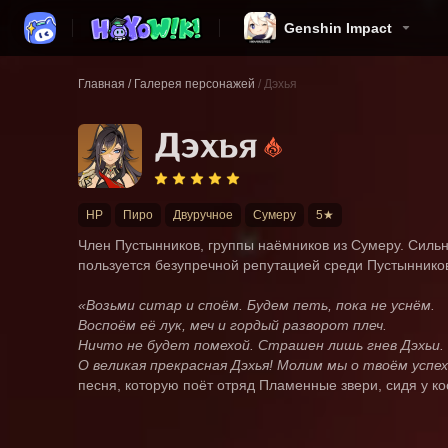
Genshin Impact
Главная
/
Галерея персонажей
/
Дэхья
Дэхья
HP
Пиро
Двуручное
Сумеру
5★
Член Пустынников, группы наёмников из Сумеру. Сильн
пользуется безупречной репутацией среди Пустыннико
«Возьми ситар и споём. Будем петь, пока не уснём.
Воспоём её лук, меч и гордый разворот плеч.
Ничто не будет помехой. Страшен лишь гнев Дэхьи.
О великая прекрасная Дэхья! Молим мы о твоём успе
песня, которую поёт отряд Пламенные звери, сидя у ко