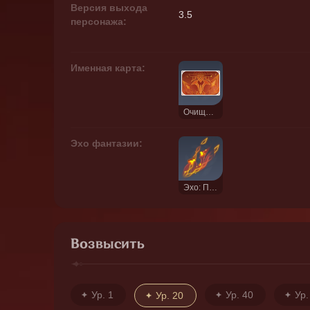
Версия выхода
3.5
персонажа:
Именная карта:
Очищающее пламя
Эхо фантазии:
Эхо: Пламенная грива
Возвысить
Ур. 1
Ур. 40
Ур.
Ур. 20