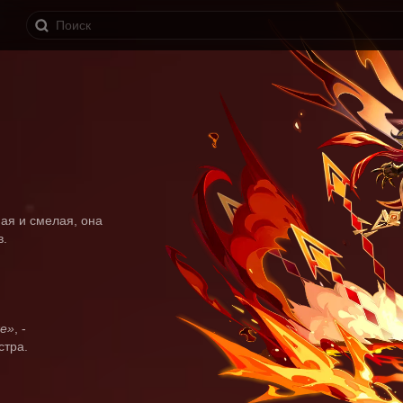
ая и смелая, она 
в.
хе»
, -
стра.