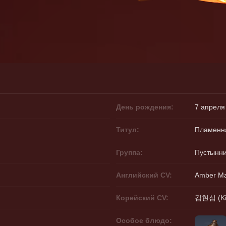
День рождения:
7 апреля
Титул:
Пламенн
Группа:
Пустынн
Английский CV:
Amber M
Корейский CV:
김현심 (Ki
Особое блюдо: