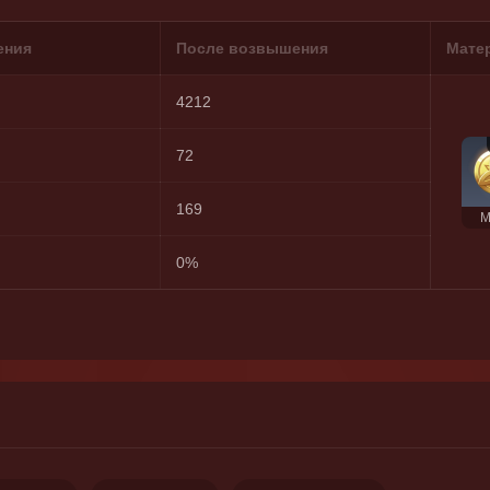
ения
После возвышения
Мате
4212
72
169
М
0%