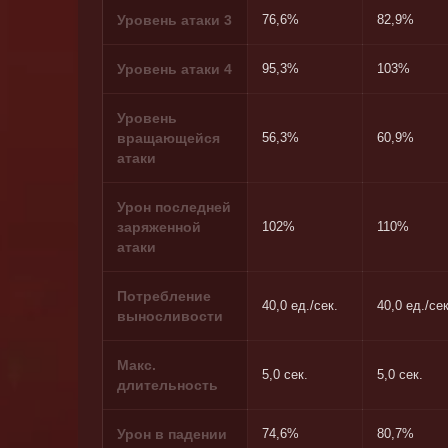
Уровень атаки 3
76,6%
82,9%
Уровень атаки 4
95,3%
103%
Уровень
вращающейся
56,3%
60,9%
атаки
Урон последней
заряженной
102%
110%
атаки
Потребление
40,0 ед./сек.
40,0 ед./сек
выносливости
Макс.
5,0 сек.
5,0 сек.
длительность
Урон в падении
74,6%
80,7%