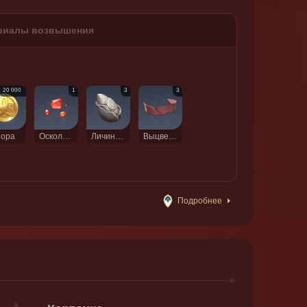
риалы возвышения
20 000
1
3
3
ора
Осколок агата Агнидус
Личинка песчаного жировика
Выцветший красный шёлк
Подробнее