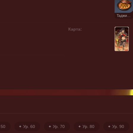
Таджин золотого пламени
Карта:
 50
Ур. 60
Ур. 70
Ур. 80
Ур. 90