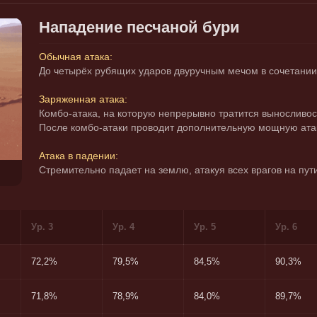
Нападение песчаной бури
Обычная атака:
До четырёх рубящих ударов двуручным мечом в сочетании 
Заряженная атака:
Комбо-атака, на которую непрерывно тратится выносливос
После комбо-атаки проводит дополнительную мощную ата
Атака в падении:
Стремительно падает на землю, атакуя всех врагов на пу
Ур. 3
Ур. 4
Ур. 5
Ур. 6
72,2%
79,5%
84,5%
90,3%
71,8%
78,9%
84,0%
89,7%