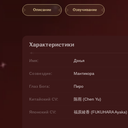
Описание
Озвучивание
Характеристики
Имя:
Дэхья
Созвездие:
Мантикора
Глаз Бога:
Пиро
Китайский CV:
陈雨 (Chen Yu)
Японский CV:
福原綾香 (FUKUHARA Ayaka)