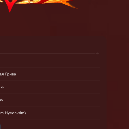
ая Грива
ики
ay
m Hyeon-sim)