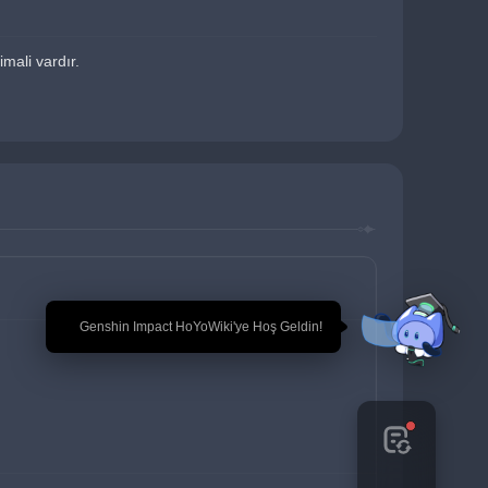
mali vardır.
🎉 Genshin Impact HoYoWiki'ye Hoş Geldin!