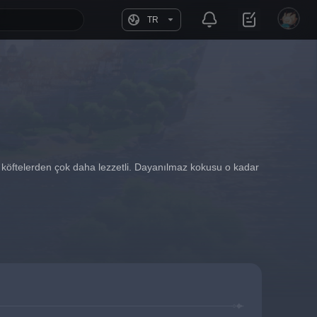
TR
 köftelerden çok daha lezzetli. Dayanılmaz kokusu o kadar 