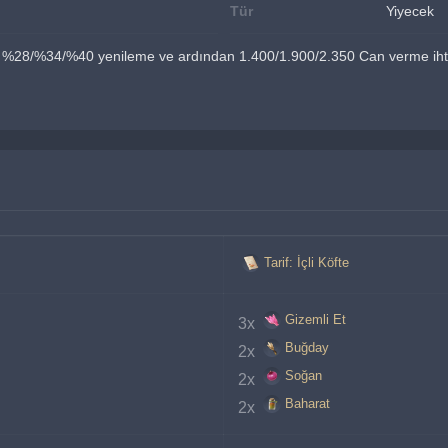
Tür
Yiyecek
nı %28/%34/%40 yenileme ve ardından 1.400/1.900/2.350 Can verme ihti
Tarif: İçli Köfte
Gizemli Et
3x 
Buğday
2x 
Soğan
2x 
Baharat
2x 