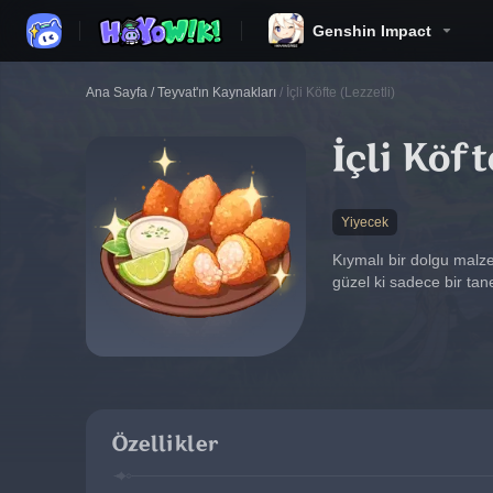
Genshin Impact
Ana Sayfa
/
Teyvat'ın Kaynakları
/
İçli Köfte (Lezzetli)
İçli Köft
Yiyecek
Kıymalı bir dolgu malz
güzel ki sadece bir tan
Özellikler