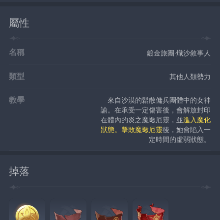
屬性
名稱
鍍金旅團·熾沙敘事人
類型
其他人類勢力
教學
來自沙漠的鬆散傭兵團體中的女神
諭。在承受一定傷害後，會解放封印
在體內的炎之魔蠍厄靈，並
進入魔化
狀態。擊敗魔蠍厄靈
後，她會陷入一
定時間的虛弱狀態。
掉落