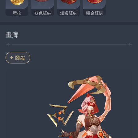
摩拉
褪色紅綢
鑲邊紅綢
織金紅綢
畫廊
圖鑑