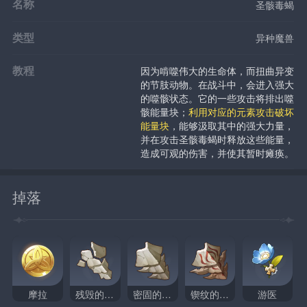
名称
圣骸毒蝎
类型
异种魔兽
教程
因为啃噬伟大的生命体，而扭曲异变
的节肢动物。在战斗中，会进入强大
的噬骸状态。它的一些攻击将排出噬
骸能量块；
利用对应的元素攻击破坏
能量块
，能够汲取其中的强大力量，
并在攻击圣骸毒蝎时释放这些能量，
造成可观的伤害，并使其暂时瘫痪。
掉落
摩拉
残毁的横脊
密固的横脊
锲纹的横脊
游医