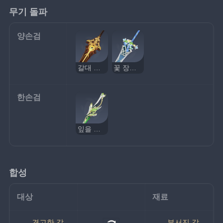
무기 돌파
양손검
갈대 바다의 등대
꽃 장식 대검
한손검
잎을 가르는 빛
합성
대상
재료
견고한 갑
부서진 갑