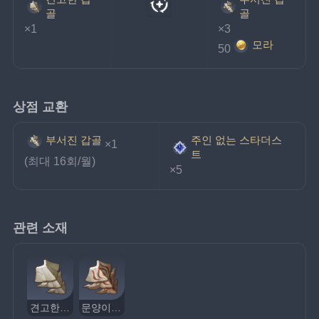
골
골
×1
×3
모라
50
상점 교환
주인 없는 스타더스
부서진 갑골
×1
트
(최대 16회/월)
×5
관련 소재
견고한 갑골
문양이 새겨진 갑골