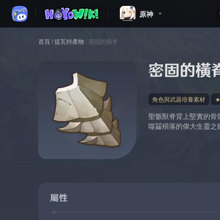
原神
首頁
/
提瓦特產物
/
密固的橫脊
密固的橫
角色與武器培養素材
聖骸獸脊背上堅實的骨
噬齧殞落的偉大生靈之
屬性