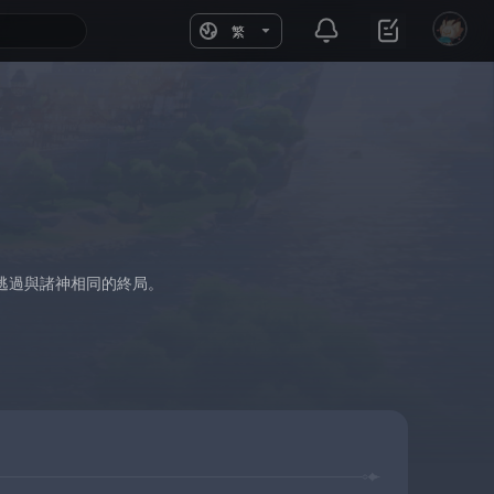
繁
逃過與諸神相同的終局。