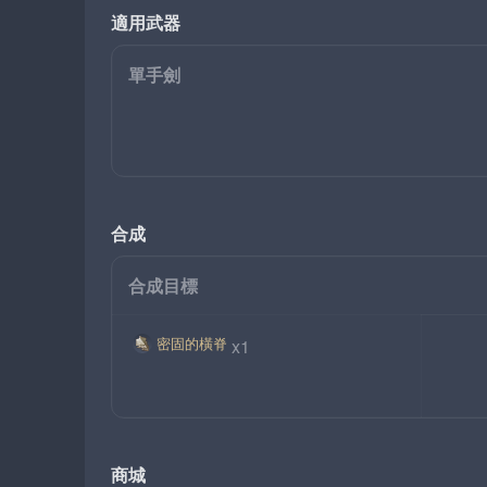
適用武器
單手劍
合成
合成目標
密固的橫脊
x1
商城