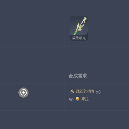
裁葉萃光
合成需求
殘毀的橫脊
x3
摩拉
50