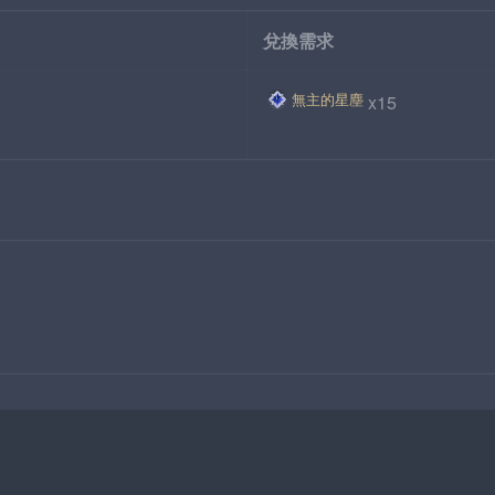
兌換需求
無主的星塵
x15