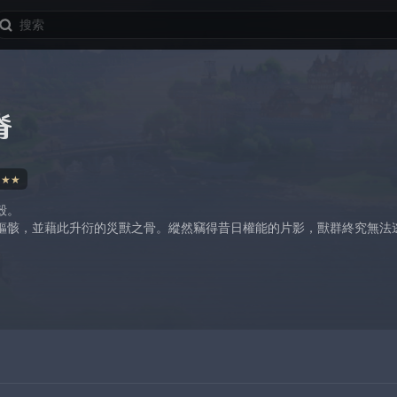
脊
★★★
殼。
軀骸，並藉此升衍的災獸之骨。縱然竊得昔日權能的片影，獸群終究無法