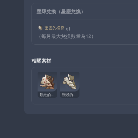
塵輝兌換（星塵兌換）
密固的橫脊
x1
（每月最大兌換數量為12）
相關素材
鍥紋的橫脊
殘毀的橫脊