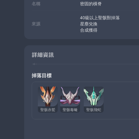
名稱
密固的橫脊
40級以上聖骸獸掉落
來源
星塵兌換
合成獲得
詳細資訊
掉落目標
聖骸赤鷲
聖骸毒蠍
聖骸飛蛇