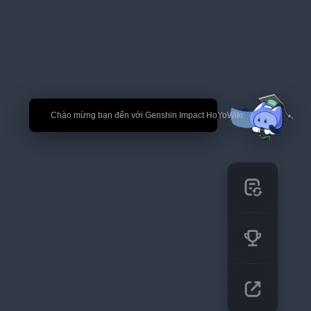
🎉 Chào mừng bạn đến với Genshin Impact HoYoWiki