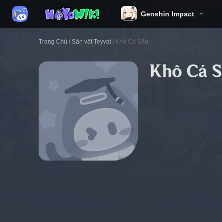
Genshin Impact
Trang Chủ
/
Sản vật Teyvat
/
Khô Cá Sấu
Khô Cá 