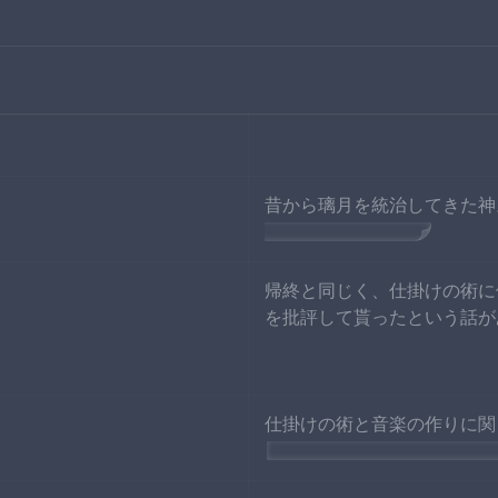
昔から璃月を統治してきた神
離
と名乗っている。
帰終と同じく、仕掛けの術に
を批評して貰ったという話が
仕掛けの術と音楽の作りに関
またの名を
ピンばあや
と言