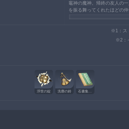
竈神の魔神。帰終の友人の一
を振る舞ってくれたほどの仲
現在は香菱が付けた名前の
※1：ス
※2
浮世の錠
洗塵の鈴
石書集録・1