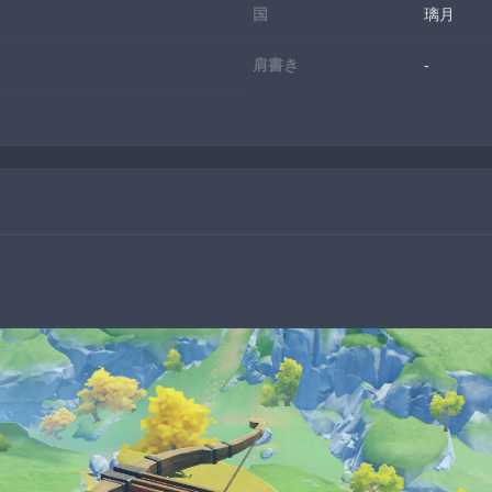
国
璃月
肩書き
-