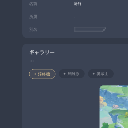
名前
帰終
所属
-
別名
ハーゲントゥス
ギャラリー
帰離原
奥蔵山
帰終機