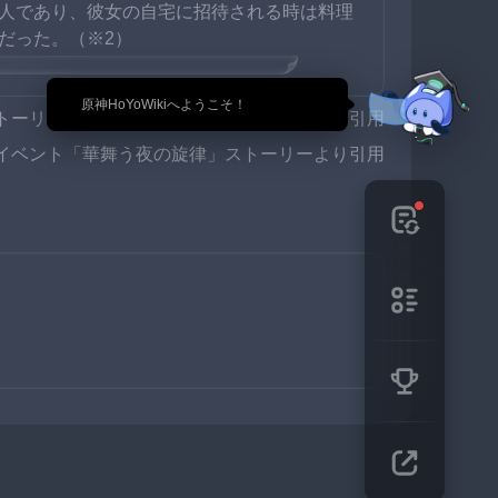
人であり、彼女の自宅に招待される時は料理
だった。（※2）
「
グゥオパァー
」として生きている。
🎉 原神HoYoWikiへようこそ！
トーリームービー「心にとどまる余音」より引用
：イベント「華舞う夜の旋律」ストーリーより引用