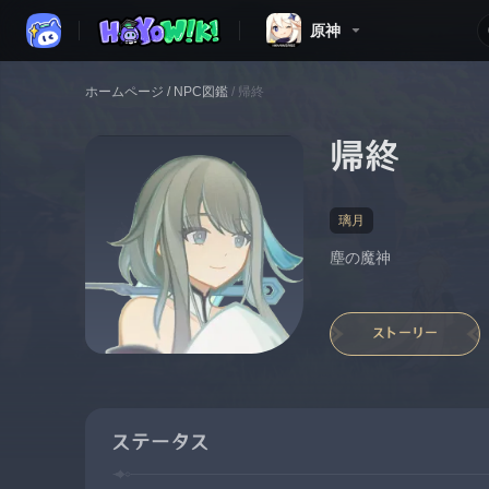
原神
ホームページ
/
NPC図鑑
/
帰終
帰終
璃月
塵の魔神
ストーリー
ステータス