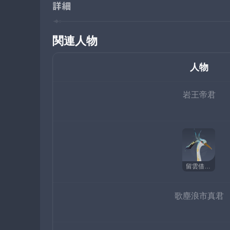
詳細
関連人物
人物
岩王帝君
留雲借風真君
歌塵浪市真君