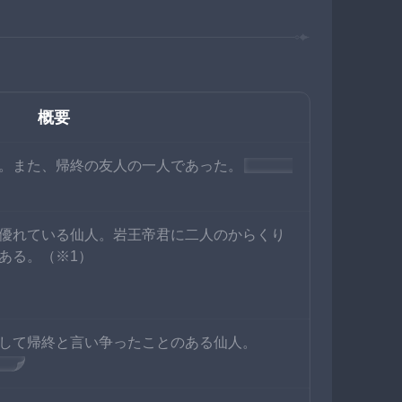
概要
。また、帰終の友人の一人であった。
今は
鍾
優れている仙人。岩王帝君に二人のからくり
ある。（※1）
して帰終と言い争ったことのある仙人。
う。