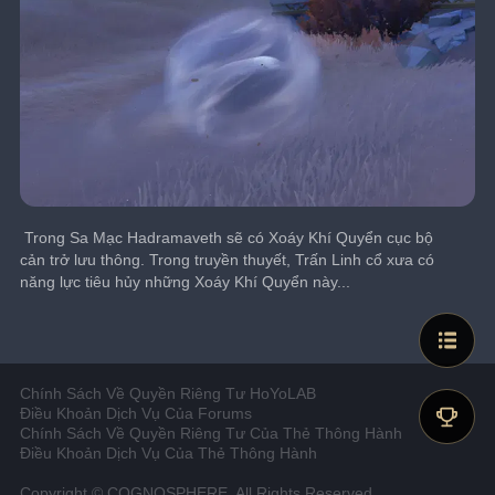
﻿ Trong Sa Mạc Hadramaveth sẽ có Xoáy Khí Quyển cục bộ 
cản trở lưu thông. Trong truyền thuyết, Trấn Linh cổ xưa có 
năng lực tiêu hủy những Xoáy Khí Quyển này...
Chính Sách Về Quyền Riêng Tư HoYoLAB
Điều Khoản Dịch Vụ Của Forums
Chính Sách Về Quyền Riêng Tư Của Thẻ Thông Hành
Điều Khoản Dịch Vụ Của Thẻ Thông Hành
Copyright © COGNOSPHERE. All Rights Reserved.