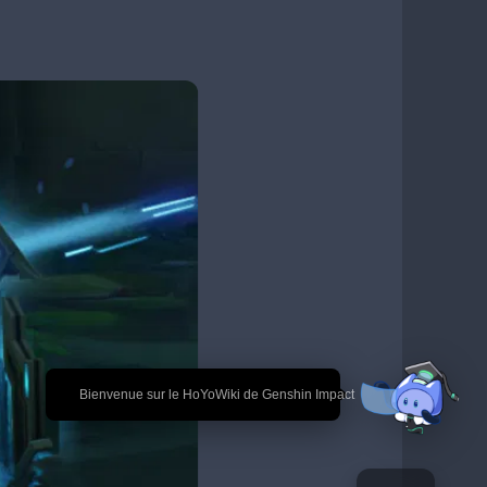
🎉 Bienvenue sur le HoYoWiki de Genshin Impact