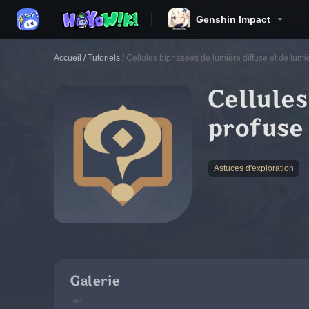
Genshin Impact
Accueil
/
Tutoriels
/
Cellules biphasées de lumière diffuse et de lumi
Cellules
profuse
Astuces d'exploration
Galerie