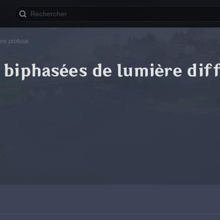
ère profuse
 biphasées de lumière dif