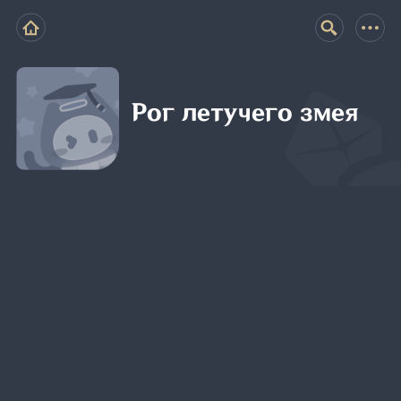
Рог летучего змея